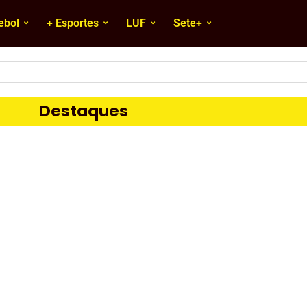
ebol
+ Esportes
LUF
Sete+
Destaques
Cidade
Liga Ub
Cidades
|
Colunas
|
Frente a Frente
|
Fune
bol Nacional
Moura Miranda
|
Uberaba
o um história
Frente A Frente com Moura
mai