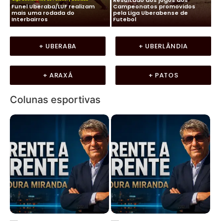
Funel Uberaba/LUF realizam
Campeonatos promovidos
as
mais uma rodada do
pela Liga Uberabense de
Mi
Interbairros
Futebol
Ad
+ UBERABA
+ UBERLÂNDIA
+ ARAXÁ
+ PATOS
Colunas esportivas