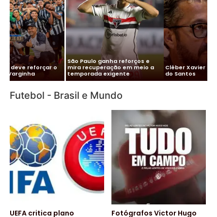
Me
Vitor Roque chega ao Brasil e
Pa
Cléber Xavier é o novo técnico
Palmeiras monta esquema
co
do Santos
para evitar exposição
pa
Futebol - Brasil e Mundo
UEFA critica plano
Fotógrafos Victor Hugo