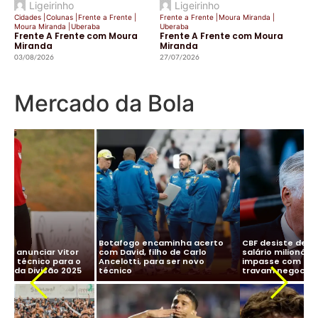
Ligeirinho
Ligeirinho
Cidades
|
Colunas
|
Frente a Frente
|
Frente a Frente
|
Moura Miranda
|
Moura Miranda
|
Uberaba
Uberaba
Frente A Frente com Moura
Frente A Frente com Moura
Miranda
Miranda
03/08/2026
27/07/2026
Mercado da Bola
CBF desiste de Ancelotti:
Ancelotti diz “sim” à Seleção
salário milionário na Arábia e
Brasileira e CBF finaliza
impasse com Real Madrid
detalhes para oficializar
Ma
travam negociação
acordo
ne