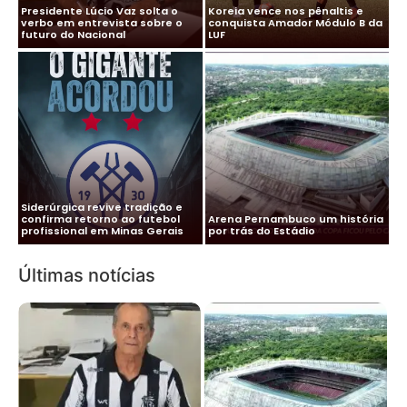
Presidente Lúcio Vaz solta o
Koreia vence nos pênaltis e
verbo em entrevista sobre o
conquista Amador Módulo B da
futuro do Nacional
LUF
Siderúrgica revive tradição e
confirma retorno ao futebol
Arena Pernambuco um história
Frente A Frente com Moura
profissional em Minas Gerais
por trás do Estádio
Miranda
Últimas notícias