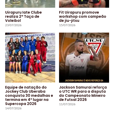
Uirapuru Iate Clube
Fit Uirapuru promove
realiza 2ª Taça de
workshop com campeão
Voleibol
de jiu-jitsu
23/07/2026
15/07/2026
Equipe de natação do
Jackson Samurai reforça
Jockey Club Uberaba
o UTC WR para a disputa
conquista 30 medalhas e
do Campeonato Mineiro
termina em 4º lugar na
de Futsal 2026
Supercopa 2026
11/07/2026
14/07/2026