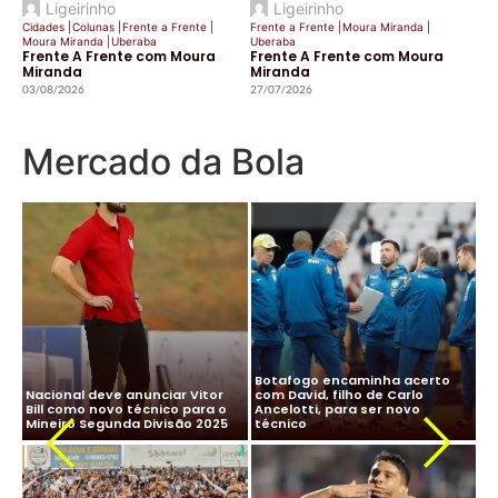
Ligeirinho
Ligeirinho
Cidades
|
Colunas
|
Frente a Frente
|
Frente a Frente
|
Moura Miranda
|
Moura Miranda
|
Uberaba
Uberaba
Frente A Frente com Moura
Frente A Frente com Moura
Miranda
Miranda
03/08/2026
27/07/2026
Mercado da Bola
CBF desiste de Ancelotti:
Ancelotti diz “sim” à Seleção
salário milionário na Arábia e
Brasileira e CBF finaliza
impasse com Real Madrid
detalhes para oficializar
Ma
travam negociação
acordo
ne