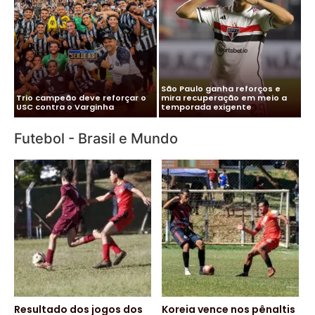
Me
Vitor Roque chega ao Brasil e
Pa
Cléber Xavier é o novo técnico
Palmeiras monta esquema
co
do Santos
para evitar exposição
pa
Futebol - Brasil e Mundo
Resultado dos jogos dos
Koreia vence nos pênaltis