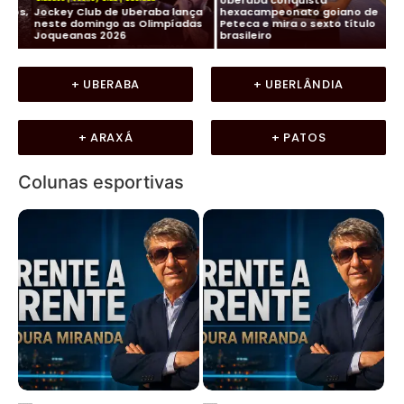
os,
Jockey Club de Uberaba lança
hexacampeonato goiano de
Fu
neste domingo as Olimpíadas
Peteca e mira o sexto título
ma
Joqueanas 2026
brasileiro
In
+ UBERABA
+ UBERLÂNDIA
+ ARAXÁ
+ PATOS
Colunas esportivas