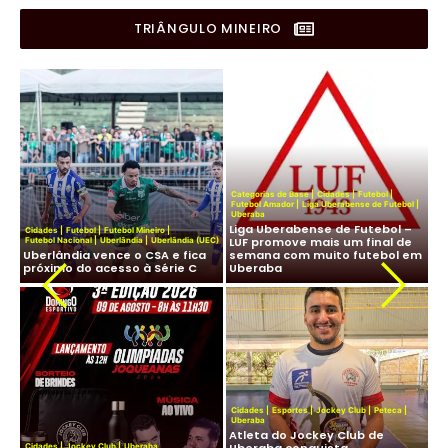
TRIÂNGULO MINEIRO
Categorias de Base
|
Cidades
|
Futebol
|
a
|
Futebol Amador
|
Liga Uberabense de Futebol
|
Uberaba
e
Liga Uberabense de Futebol –
Fut
Cidades
|
Futebol
|
Futebol Mineiro
|
LUF promove mais um final de
Pr
Futebol Nacional
|
Uberlândia
|
Uberlândia (UEC)
Uberlândia vence o CSA e fica
semana com muito futebol em
ve
próximo do acesso à Série C
Uberaba
fu
Cidades
|
Esportes
|
Jockey Club
|
Peteca
|
Uberaba
Atleta do Jockey Club de
Cid
Uberaba conquista
Cidades
|
Jockey Club
|
Uberaba
Lig