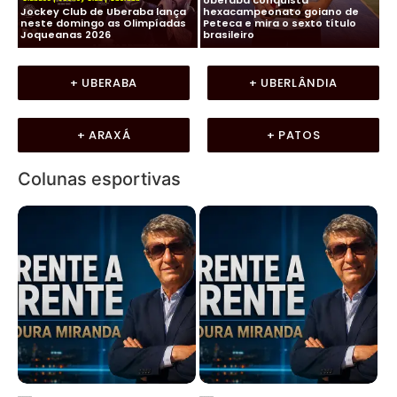
os,
Jockey Club de Uberaba lança
hexacampeonato goiano de
Fu
neste domingo as Olimpíadas
Peteca e mira o sexto título
ma
Joqueanas 2026
brasileiro
In
+ UBERABA
+ UBERLÂNDIA
+ ARAXÁ
+ PATOS
Colunas esportivas