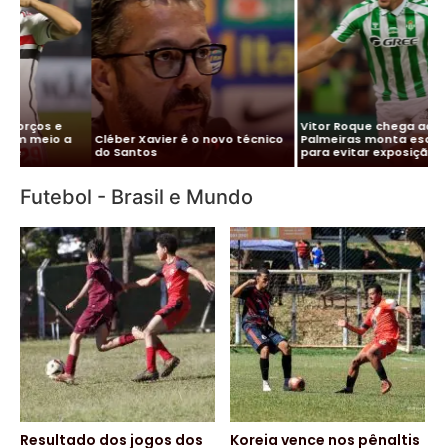
Me
Vitor Roque chega ao Brasil e
Pa
Cléber Xavier é o novo técnico
Palmeiras monta esquema
co
do Santos
para evitar exposição
pa
Futebol - Brasil e Mundo
Resultado dos jogos dos
Koreia vence nos pênaltis