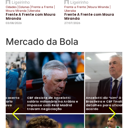
Ligeirinho
Ligeirinho
Cidades
|
Colunas
|
Frente a Frente
|
Frente a Frente
|
Moura Miranda
|
Moura Miranda
|
Uberaba
Uberaba
Frente A Frente com Moura
Frente A Frente com Moura
Miranda
Miranda
03/08/2026
27/07/2026
Mercado da Bola
CBF desiste de Ancelotti:
Ancelotti diz “sim” à Seleção
salário milionário na Arábia e
Brasileira e CBF finaliza
impasse com Real Madrid
detalhes para oficializar
Ma
travam negociação
acordo
ne