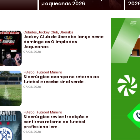
Joqueanas 2026
202
Cidades
,
Jockey Club
,
Uberaba
Jockey Club de Uberaba lança neste
domingo as Olimpíadas
Joqueanas…
07/08/2026
Futebol
,
Futebol Mineiro
Siderúrgica avança no retorno ao
futebol e recebe sinal verde…
07/08/2026
Futebol
,
Futebol Mineiro
Siderúrgica revive tradição e
confirma retorno ao futebol
profissional em…
04/08/2026