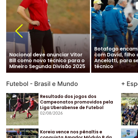
CBF desiste de Ancelotti:
Ancelotti diz “si
salário milionário na Arábia e
Brasileira e CBF f
impasse com Real Madrid
detalhes para ofi
travam negociação
acordo
Futebol - Brasil e Mundo
+ Esp
Resultado dos jogos dos
Campeonatos promovidos pela
Liga Uberabense de Futebol
02/08/2026
Koreia vence nos pênaltis e
conquista Amador Módulo B da