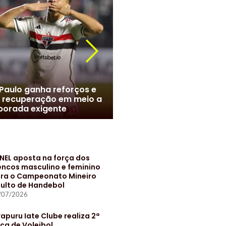
r Roque chega ao Brasil e
meiras monta esquema
Marcelo no Santos? Clube
 evitar exposição
negociações com jogado
NEL aposta na força dos
encos masculino e feminino
ra o Campeonato Mineiro
ulto de Handebol
/07/2026
rapuru Iate Clube realiza 2ª
ça de Voleibol