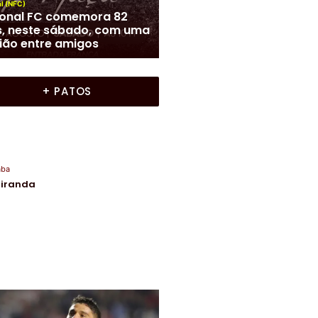
aba conquista
Futebol Mineiro
|
Nacional (NFC)
acampeonato goiano de
Presidente Lúcio Vaz solt
ca e mira o sexto título
verbo em entrevista sobr
ileiro
futuro do Nacional
+ PATOS
aba
Miranda