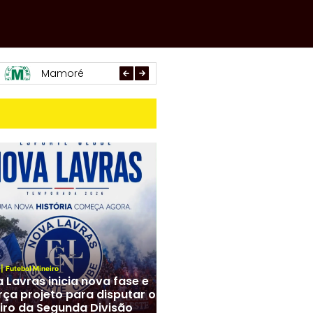
Paracatu
Arachá
Araxá
|
Futebol Mineiro
 Lavras inicia nova fase e
rça projeto para disputar o
iro da Segunda Divisão