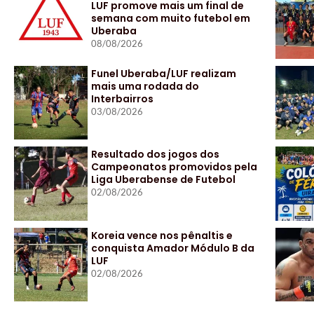
LUF promove mais um final de
semana com muito futebol em
Uberaba
08/08/2026
Funel Uberaba/LUF realizam
mais uma rodada do
Interbairros
03/08/2026
Resultado dos jogos dos
Campeonatos promovidos pela
Liga Uberabense de Futebol
02/08/2026
Koreia vence nos pênaltis e
conquista Amador Módulo B da
LUF
02/08/2026