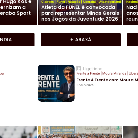
de Futebol –
Uber
Cidades
|
Jockey Club
|
Uberaba
 um final de
Jockey Club de Uberaba lança
hex
o futebol em
neste domingo as Olimpíadas
Pete
Joqueanas 2026
bras
ÂNDIA
+ ARAXÁ
Ligeirinho
ba
Frente a Frente
|
Moura Miranda
|
Uber
Frente A Frente com Moura 
27/07/2026