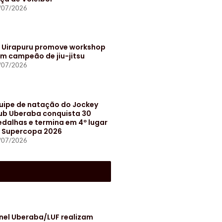
/07/2026
t Uirapuru promove workshop
m campeão de jiu-jitsu
/07/2026
uipe de natação do Jockey
ub Uberaba conquista 30
dalhas e termina em 4º lugar
 Supercopa 2026
/07/2026
S
nel Uberaba/LUF realizam