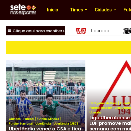
Início
Times
Cidades
Fut
beraba
Nacional
Uberlândia
Clique aqui para escolher um time
Categorias de Base
|
Cidade
Futebol Amador
|
Liga Ubera
Uberaba
Liga Uberabense 
Cidades
|
Futebol
|
Futebol Mineiro
|
LUF promove mais
Futebol Nacional
|
Uberlândia
|
Uberlândia (UEC)
Uberlândia vence o CSA e fica
semana com muit