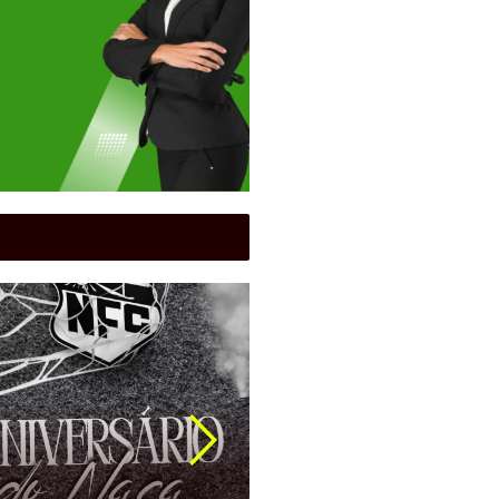
s
|
Esportes
|
Jockey Club
|
Peteca
|
Uberaba
ta do Jockey Club de