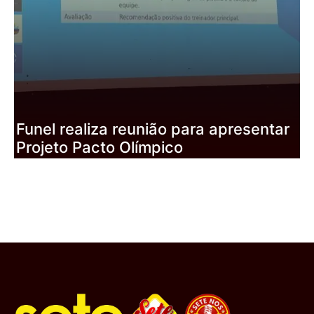
D
U
un
Funel realiza reunião para apresentar
I
Projeto Pacto Olímpico
d