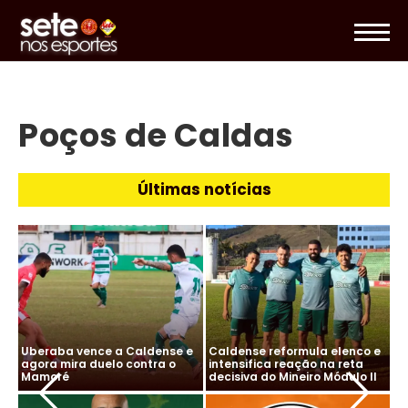
Poços de Caldas
Últimas notícias
 e
Uberaba vence a Caldense e
Caldense reformula elenco e
Ub
agora mira duelo contra o
intensifica reação na reta
ag
I
Mamoré
decisiva do Mineiro Módulo II
M