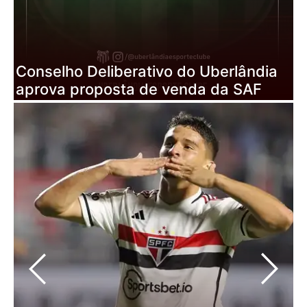
F
o
Conselho Deliberativo do Uberlândia
C
aprova proposta de venda da SAF
U