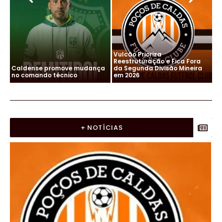
Vulcão Prioriza
Reestruturação e Fica Fora
Caldense promove mudança
da Segunda Divisão Mineira
Ca
no comando técnico
em 2026
no
+ NOTÍCIAS