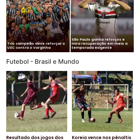
Me
Vitor Roque chega ao Brasil e
Pa
Cléber Xavier é o novo técnico
Palmeiras monta esquema
co
do Santos
para evitar exposição
pa
Futebol - Brasil e Mundo
Resultado dos jogos dos
Koreia vence nos pênaltis