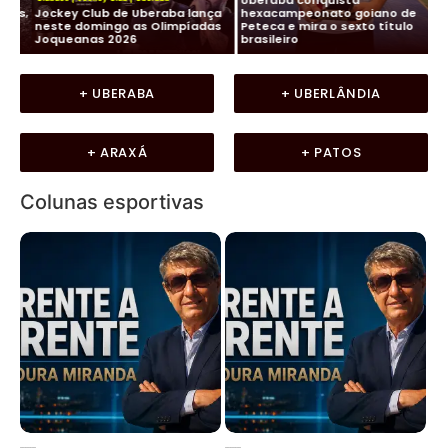
os,
Jockey Club de Uberaba lança
hexacampeonato goiano de
Fu
neste domingo as Olimpíadas
Peteca e mira o sexto título
ma
Joqueanas 2026
brasileiro
In
+ UBERABA
+ UBERLÂNDIA
+ ARAXÁ
+ PATOS
Colunas esportivas