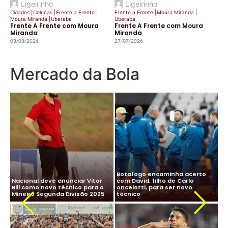
Ligeirinho
Ligeirinho
Cidades
|
Colunas
|
Frente a Frente
|
Frente a Frente
|
Moura Miranda
|
Moura Miranda
|
Uberaba
Uberaba
Frente A Frente com Moura
Frente A Frente com Moura
Miranda
Miranda
03/08/2026
27/07/2026
Mercado da Bola
CBF desiste de Ancelotti:
Ancelotti diz “sim” à Seleção
salário milionário na Arábia e
Brasileira e CBF finaliza
impasse com Real Madrid
detalhes para oficializar
Ma
travam negociação
acordo
ne