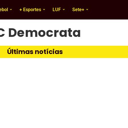
ebol
+ Esportes
LUF
Sete+
C Democrata
Últimas notícias