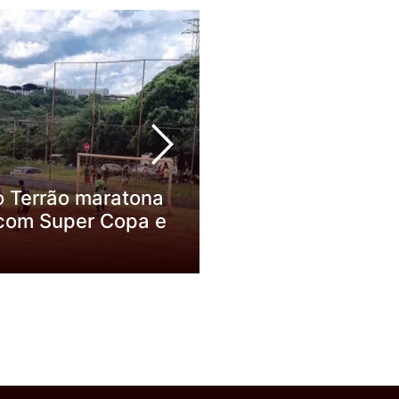
 Terrão maratona
Decisão da Justiça
 com Super Copa e
Planejamento do Pa
Pressiona Categori