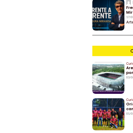
Fre
Mi
17/0
Art
C
Curi
Ar
por
03/0
Curi
Ori
car
01/0