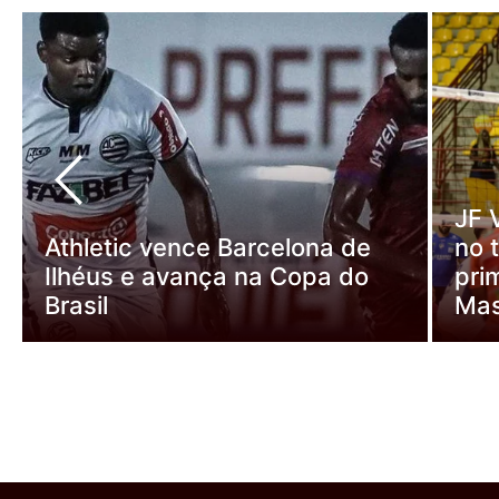
JF 
Athletic vence Barcelona de
no 
Ilhéus e avança na Copa do
pri
Brasil
Mas