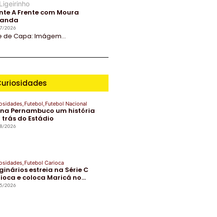
Ligeirinho
nte A Frente com Moura
randa
7/2026
e de Capa: Imágem...
uriosidades
osidades
,
Futebol
,
Futebol Nacional
ena Pernambuco um história
 trás do Estádio
8/2026
osidades
,
Futebol Carioca
ginários estreia na Série C
ioca e coloca Maricá no…
5/2026