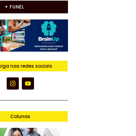
+ FUNEL
siga nas redes sociais
Colunas