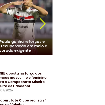
r Roque chega ao Brasil e
meiras monta esquema
Marcelo no Santos? Clube
 evitar exposição
negociações com jogado
NEL aposta na força dos
encos masculino e feminino
ra o Campeonato Mineiro
ulto de Handebol
/07/2026
rapuru Iate Clube realiza 2ª
ça de Voleibol