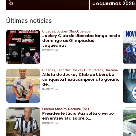
Ó
Joqueanas 2026
Últimas notícias
Cidades
,
Jockey Club
,
Uberaba
Jockey Club de Uberaba lança neste
domingo as Olimpíadas
Joqueanas…
07/08/2026
Cidades
,
Esportes
,
Jockey Club
,
Peteca
,
Uberaba
Atleta do Jockey Club de Uberaba
conquista hexacampeonato goiano
de…
06/08/2026
Futebol Mineiro
,
Nacional (NFC)
Presidente Lúcio Vaz solta o verbo
em entrevista sobre o…
03/08/2026