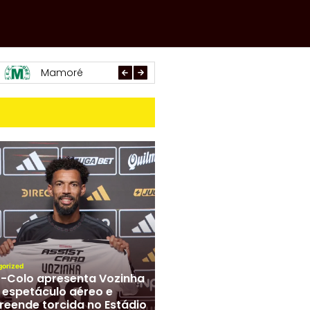
Paracatu
Arachá
Araxá
gorized
-Colo apresenta Vozinha
espetáculo aéreo e
reende torcida no Estádio