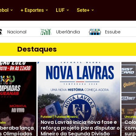
ebol
+ Esportes
LUF
Sete+
Essube
Mamoré
URT
Destaques
Futebol
|
Futebol Mineiro
Uncate
Nova Lavras inicia nova fase e
Colo
raba
Uberaba lança
reforça projeto para disputar o
com 
s Olimpíadas
Mineiro da Segunda Divisão
surp