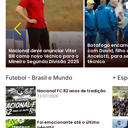
CBF desiste de Ancelotti:
Ancelotti diz “si
salário milionário na Arábia e
Brasileira e CBF f
impasse com Real Madrid
detalhes para ofi
travam negociação
acordo
Futebol - Brasil e Mundo
+ Esp
Nacional FC 82 anos de tradição
31/07/2026
Foi emocionante até o último
pênalti!