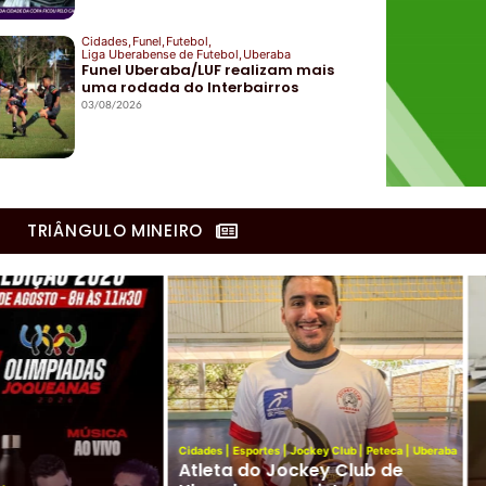
Cidades
,
Funel
,
Futebol
,
Liga Uberabense de Futebol
,
Uberaba
Funel Uberaba/LUF realizam mais
uma rodada do Interbairros
03/08/2026
TRIÂNGULO MINEIRO
Club
|
Peteca
|
Uberaba
 Club de