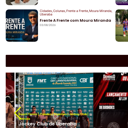
Cidades
,
Colunas
,
Frente a Frente
,
Moura Miranda
,
Uberaba
Frente A Frente com Moura Miranda
03/08/2026
|
Cidades
|
Esportes
|
Jockey 
Atleta do Jockey