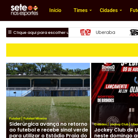
Início
Times
Cidades
Fut
beraba
Nacional
Uberlândia
Clique aqui para escolher um time
Futebol
|
Futebol Mineiro
Siderúrgica avança no retorno
Cidades
|
Jockey Club
|
Ube
ao futebol e recebe sinal verde
Jockey Club de 
para utilizar o Estádio Praia do
neste domingo a