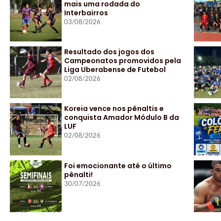
mais uma rodada do
Interbairros
03/08/2026
Resultado dos jogos dos
Campeonatos promovidos pela
Liga Uberabense de Futebol
02/08/2026
Koreia vence nos pênaltis e
conquista Amador Módulo B da
LUF
02/08/2026
Foi emocionante até o último
pênalti!
30/07/2026