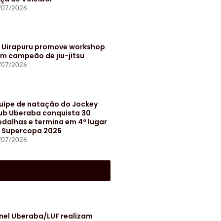
/07/2026
t Uirapuru promove workshop
m campeão de jiu-jitsu
/07/2026
uipe de natação do Jockey
ub Uberaba conquista 30
dalhas e termina em 4º lugar
 Supercopa 2026
/07/2026
S
nel Uberaba/LUF realizam