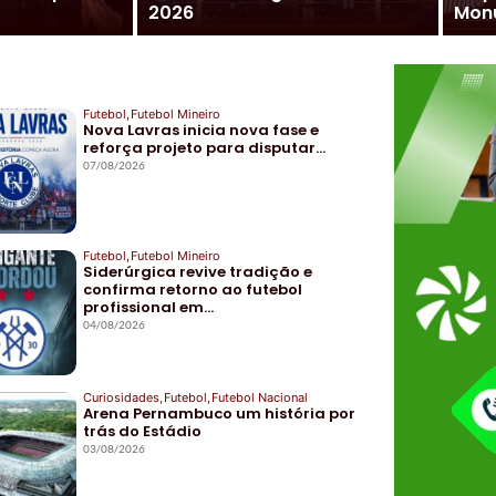
2026
Mon
Futebol
,
Futebol Mineiro
Nova Lavras inicia nova fase e
reforça projeto para disputar…
07/08/2026
Futebol
,
Futebol Mineiro
Siderúrgica revive tradição e
confirma retorno ao futebol
profissional em…
04/08/2026
Curiosidades
,
Futebol
,
Futebol Nacional
Arena Pernambuco um história por
trás do Estádio
03/08/2026