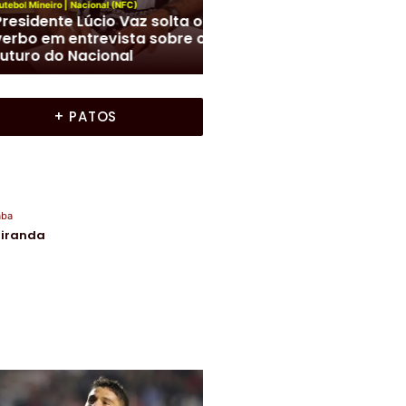
Liga Uberabense de Futebol
|
Uberaba
s
|
Colunas
|
Frente a Frente
|
Funel Uberaba/LUF realiz
Miranda
|
Uberaba
te A Frente com Moura
mais uma rodada do
anda
Interbairros
+ PATOS
aba
Miranda