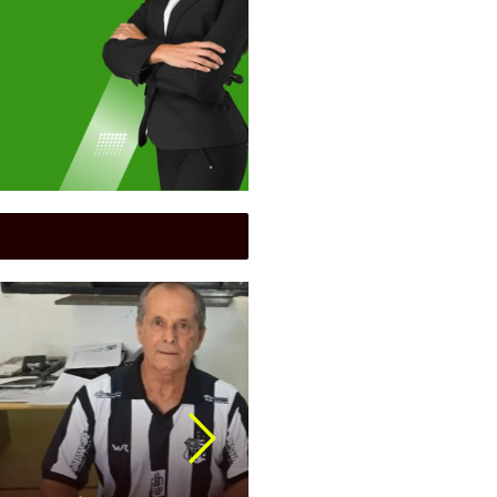
Cidades
|
Funel
|
Futebol
|