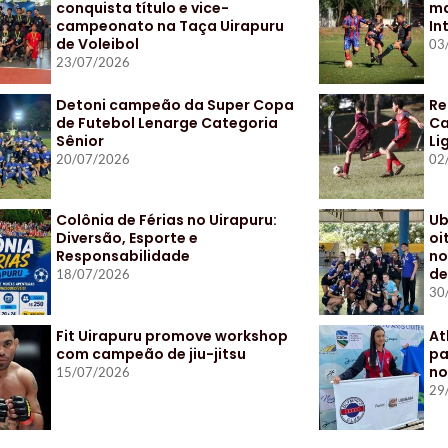
conquista título e vice-
ma
campeonato na Taça Uirapuru
In
de Voleibol
03
23/07/2026
Detoni campeão da Super Copa
Re
de Futebol Lenarge Categoria
Ca
Sênior
Li
20/07/2026
02
Colônia de Férias no Uirapuru:
Ub
Diversão, Esporte e
oi
Responsabilidade
no
de
18/07/2026
30
Fit Uirapuru promove workshop
At
com campeão de jiu-jitsu
pa
no
15/07/2026
29