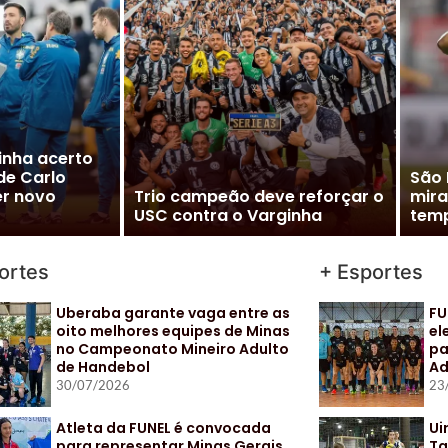
m” à Seleção
inaliza
Vito
cializar
Cléber Xavier é o novo técnico
Pal
do Santos
para
ortes
+ Esportes
Uberaba garante vaga entre as
FU
oito melhores equipes de Minas
el
no Campeonato Mineiro Adulto
pa
de Handebol
Ad
30/07/2026
23
Atleta da FUNEL é convocada
Ui
para representar Minas Gerais
Ta