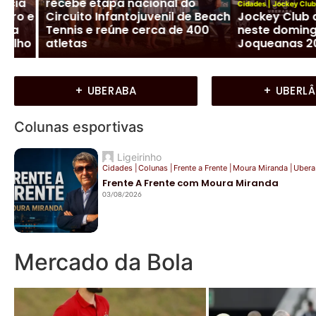
Uberaba conquis
Cidades
|
Jockey Club
|
Uberaba
ach
Jockey Club de Uberaba lança
hexacampeonato
neste domingo as Olimpíadas
Peteca e mira o s
Joqueanas 2026
brasileiro
+ UBERABA
+ UBERL
Colunas esportivas
Ligeirinho
Cidades
|
Colunas
|
Frente a Frente
|
Moura Miranda
|
Ubera
Frente A Frente com Moura Miranda
03/08/2026
Mercado da Bola