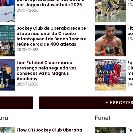
nos Jogos da Juventude 2026
23
29/07/2026
Jockey Club de Uberaba recebe
Fi
etapa nacional do Circuito
co
Infantojuvenil de Beach Tennis e
15
reúne cerca de 400 atletas
28/07/2026
Lion Futebol Clube marca
Eq
presença pela segunda vez
Cl
consecutiva na Magnus
me
Academy
na
28/07/2026
14
+ ESPORTE
uru
Funel
Flow CT/Jockey Club Uberaba
Fu