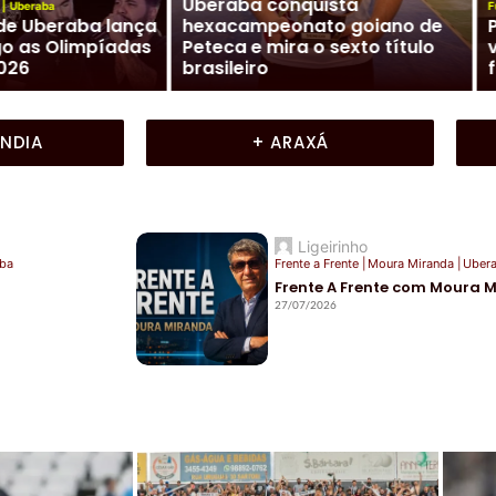
ta
Futebol Mineiro
|
Nacional (NFC)
Cidade
 goiano de
Presidente Lúcio Vaz solta o
Moura 
exto título
verbo em entrevista sobre o
Fren
futuro do Nacional
Mir
ÂNDIA
+ ARAXÁ
Ligeirinho
ba
Frente a Frente
|
Moura Miranda
|
Uber
Frente A Frente com Moura 
27/07/2026