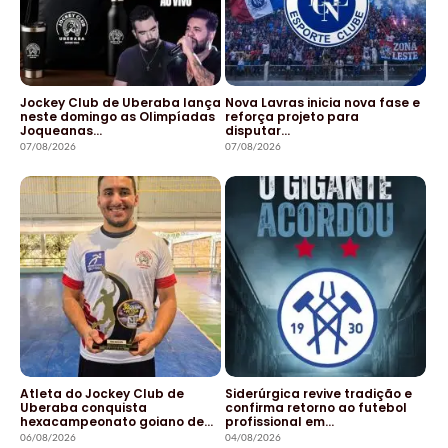
Jockey Club de Uberaba lança
Nova Lavras inicia nova fase e
neste domingo as Olimpíadas
reforça projeto para
Joqueanas…
disputar…
07/08/2026
07/08/2026
Atleta do Jockey Club de
Siderúrgica revive tradição e
Uberaba conquista
confirma retorno ao futebol
hexacampeonato goiano de…
profissional em…
06/08/2026
04/08/2026