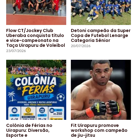
Flow CT/Jockey Club
Detoni campeão da Super
Uberaba conquista título
Copa de Futebol Lenarge
e vice-campeonato na
Categoria Sênior
Taça Uirapuru de Voleibol
20/07/2026
23/07/2026
Colônia de Férias no
Fit Uirapuru promove
Uirapuru: Diversão,
workshop com campeão
Esporte e
de jiu-jitsu