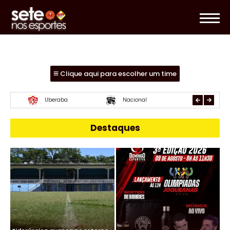
Clique aqui para escolher um time
Uberlândia
Essube
Mamoré
Destaques