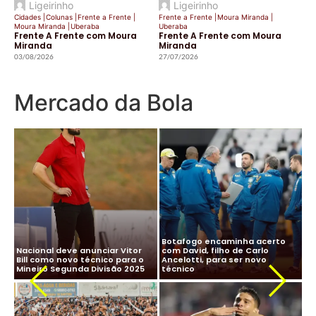
Ligeirinho
Ligeirinho
Cidades
|
Colunas
|
Frente a Frente
|
Frente a Frente
|
Moura Miranda
|
Moura Miranda
|
Uberaba
Uberaba
Frente A Frente com Moura
Frente A Frente com Moura
Miranda
Miranda
03/08/2026
27/07/2026
Mercado da Bola
CBF desiste de Ancelotti:
Ancelotti diz “sim” à Seleção
salário milionário na Arábia e
Brasileira e CBF finaliza
impasse com Real Madrid
detalhes para oficializar
Ma
travam negociação
acordo
ne