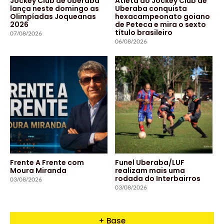
Jockey Club de Uberaba
Atleta do Jockey Club de
lança neste domingo as
Uberaba conquista
Olimpíadas Joqueanas
hexacampeonato goiano
2026
de Peteca e mira o sexto
título brasileiro
07/08/2026
06/08/2026
Frente A Frente com
Funel Uberaba/LUF
Moura Miranda
realizam mais uma
rodada do Interbairros
03/08/2026
03/08/2026
+ Base