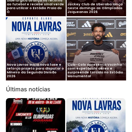
Siderúrgica avança no retorno
ao futebol e recebe sinal verde
Jockey Club de Uberaba lança
para utilizar o Estádio Praia do
neste domingo as Olimpíadas
Ó
Joqueanas 2026
Nova Lavras inicia nova fase e
Colo-Colo apresenta Vozinha
reforça projeto para disputar o
com espetáculo aéreo e
Mineiro da Segunda Divisão
surpreende torcida no Estádio
2026
Monumental
Últimas notícias