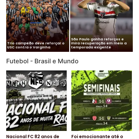
Me
Vitor Roque chega ao Brasil e
Pa
Cléber Xavier é o novo técnico
Palmeiras monta esquema
co
do Santos
para evitar exposição
pa
Futebol - Brasil e Mundo
Nacional FC 82 anos de
Foi emocionante até o