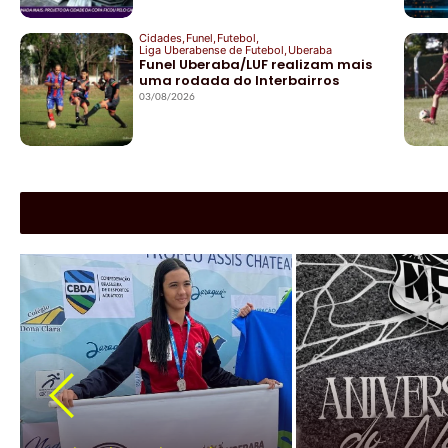
Cidades
,
Funel
,
Futebol
,
Liga Uberabense de Futebol
,
Uberaba
Funel Uberaba/LUF realizam mais
uma rodada do Interbairros
03/08/2026
|
Cidades
|
Esportes
|
Jockey 
Atleta do Jockey