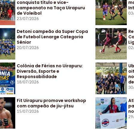
conquista título e vice-
ma
campeonato na Taça Uirapuru
In
de Voleibol
03
23/07/2026
Detoni campeão da Super Copa
Re
de Futebol Lenarge Categoria
Ca
Sênior
Li
20/07/2026
02
Colônia de Férias no Uirapuru:
Ub
Diversão, Esporte e
oi
Responsabilidade
no
de
18/07/2026
30
Fit Uirapuru promove workshop
At
com campeão de jiu-jitsu
pa
no
15/07/2026
29