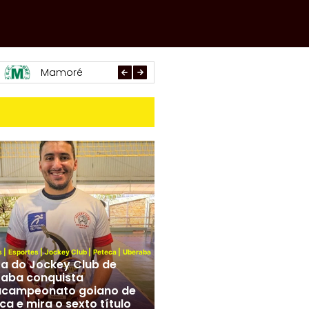
Paracatu
Arachá
Araxá
s
|
Esportes
|
Jockey Club
|
Peteca
|
Uberaba
ta do Jockey Club de
aba conquista
acampeonato goiano de
ca e mira o sexto título