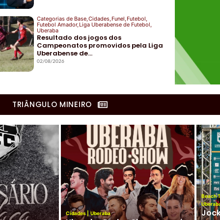
Categorias de Base
,
Cidades
,
Funel
,
Futebol
,
Futebol Amador
,
Liga Uberabense de Futebol
,
Uberaba
Resultado dos jogos dos
Campeonatos promovidos pela Liga
Uberabense de…
02/08/2026
TRIÂNGULO MINEIRO
Club
|
Peteca
|
Uberaba
 Club de