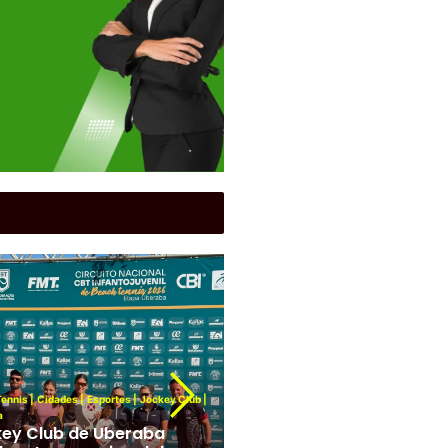
Cidades
|
Funel
|
Futebol
|