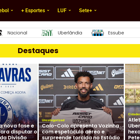
ebol
+ Esportes
LUF
Sete+
Essube
Mamoré
URT
Destaques
Cidade
Atle
Uncategorized
ia nova fase e
Colo-Colo apresenta Vozinha
Uber
para disputar o
com espetáculo aéreo e
hex
da Divisão
surpreende torcida no Estádio
Pete