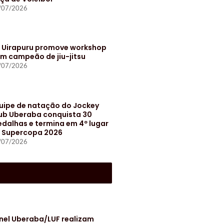
/07/2026
t Uirapuru promove workshop
m campeão de jiu-jitsu
/07/2026
uipe de natação do Jockey
ub Uberaba conquista 30
dalhas e termina em 4º lugar
 Supercopa 2026
/07/2026
S
nel Uberaba/LUF realizam