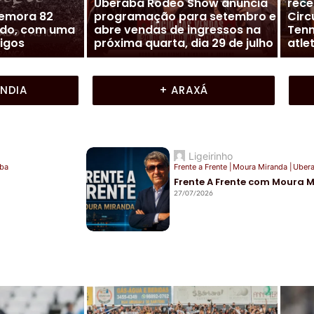
ta
Futebol Mineiro
|
Nacional (NFC)
Cidade
 goiano de
Presidente Lúcio Vaz solta o
Moura 
exto título
verbo em entrevista sobre o
Fren
futuro do Nacional
Mir
ÂNDIA
+ ARAXÁ
Ligeirinho
ba
Frente a Frente
|
Moura Miranda
|
Uber
Frente A Frente com Moura 
27/07/2026