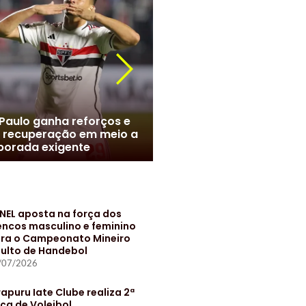
r Roque chega ao Brasil e
meiras monta esquema
Marcelo no Santos? Clube
 evitar exposição
negociações com jogado
NEL aposta na força dos
encos masculino e feminino
ra o Campeonato Mineiro
ulto de Handebol
/07/2026
rapuru Iate Clube realiza 2ª
ça de Voleibol