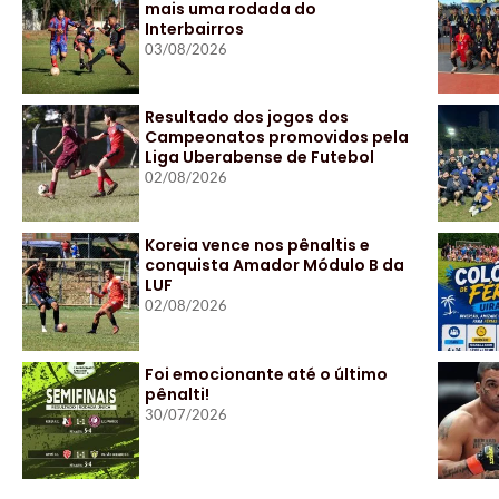
mais uma rodada do
Interbairros
03/08/2026
Resultado dos jogos dos
Campeonatos promovidos pela
Liga Uberabense de Futebol
02/08/2026
Koreia vence nos pênaltis e
conquista Amador Módulo B da
LUF
02/08/2026
Foi emocionante até o último
pênalti!
30/07/2026