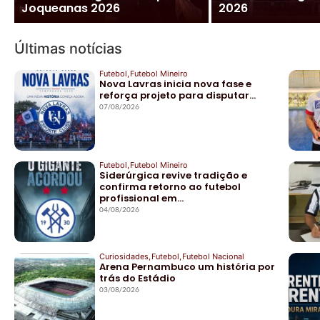
Joqueanas 2026
2026
Últimas notícias
Futebol
,
Futebol Mineiro
Nova Lavras inicia nova fase e
reforça projeto para disputar…
07/08/2026
Futebol
,
Futebol Mineiro
Siderúrgica revive tradição e
confirma retorno ao futebol
profissional em…
04/08/2026
Curiosidades
,
Futebol
,
Futebol Nacional
Arena Pernambuco um história por
trás do Estádio
03/08/2026