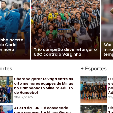
m” à Seleção
inaliza
Vito
cializar
Cléber Xavier é o novo técnico
Pal
do Santos
para
ortes
+ Esportes
Uberaba garante vaga entre as
FU
oito melhores equipes de Minas
el
no Campeonato Mineiro Adulto
pa
de Handebol
Ad
30/07/2026
23
Atleta da FUNEL é convocada
Ui
para representar Minas Gerais
Ta