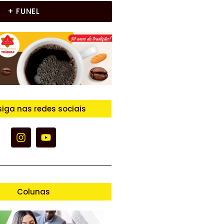
+ FUNEL
siga nas redes sociais
Colunas