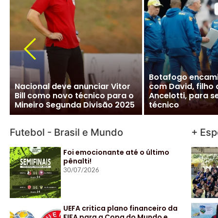
CBF desiste de Ancelotti:
Ancelotti diz “si
salário milionário na Arábia e
Brasileira e CBF f
impasse com Real Madrid
detalhes para ofi
travam negociação
acordo
Futebol - Brasil e Mundo
+ Esp
Foi emocionante até o último
pênalti!
30/07/2026
UEFA critica plano financeiro da
FIFA para a Copa do Mundo e