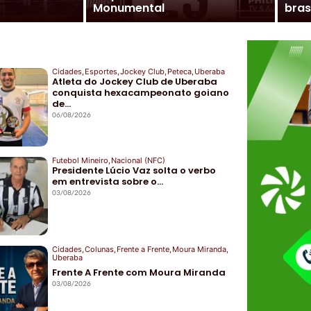
Monumental
bras
Cidades
,
Esportes
,
Jockey Club
,
Peteca
,
Uberaba
Atleta do Jockey Club de Uberaba
conquista hexacampeonato goiano
de…
06/08/2026
Futebol Mineiro
,
Nacional (NFC)
Presidente Lúcio Vaz solta o verbo
em entrevista sobre o…
03/08/2026
Cidades
,
Colunas
,
Frente a Frente
,
Moura Miranda
,
Uberaba
Frente A Frente com Moura Miranda
03/08/2026