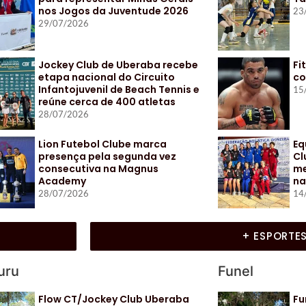
nos Jogos da Juventude 2026
23
29/07/2026
Jockey Club de Uberaba recebe
Fi
etapa nacional do Circuito
co
Infantojuvenil de Beach Tennis e
15
reúne cerca de 400 atletas
28/07/2026
Lion Futebol Clube marca
Eq
presença pela segunda vez
Cl
consecutiva na Magnus
me
Academy
na
28/07/2026
14
+ ESPORTE
uru
Funel
Flow CT/Jockey Club Uberaba
Fu