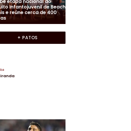
Liga Uberabense de Futebol
|
Uberaba
s
|
Colunas
|
Frente a Frente
|
Funel Uberaba/LUF realiz
Miranda
|
Uberaba
te A Frente com Moura
mais uma rodada do
anda
Interbairros
+ PATOS
aba
Miranda