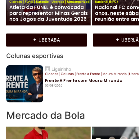
Uberaba conquis
Cidades
|
Jockey Club
|
Uberaba
ach
Jockey Club de Uberaba lança
hexacampeonato
neste domingo as Olimpíadas
Peteca e mira o s
Joqueanas 2026
brasileiro
+ UBERABA
+ UBERL
Colunas esportivas
Ligeirinho
Cidades
|
Colunas
|
Frente a Frente
|
Moura Miranda
|
Ubera
Frente A Frente com Moura Miranda
03/08/2026
Mercado da Bola