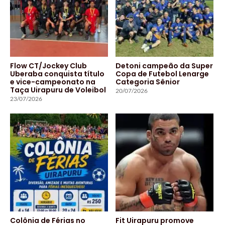
Flow CT/Jockey Club
Detoni campeão da Super
Uberaba conquista título
Copa de Futebol Lenarge
e vice-campeonato na
Categoria Sênior
Taça Uirapuru de Voleibol
20/07/2026
23/07/2026
Colônia de Férias no
Fit Uirapuru promove