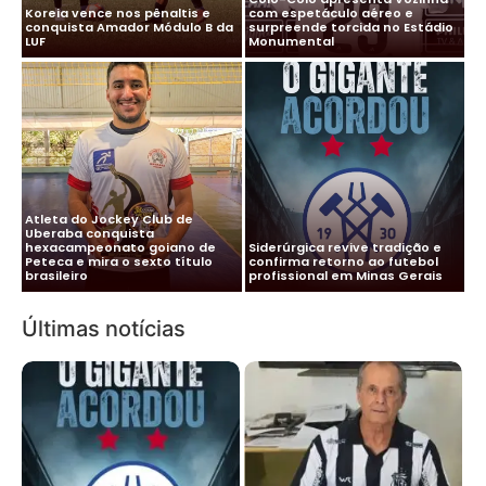
Koreia vence nos pênaltis e
com espetáculo aéreo e
conquista Amador Módulo B da
surpreende torcida no Estádio
LUF
Monumental
Atleta do Jockey Club de
Uberaba conquista
hexacampeonato goiano de
Siderúrgica revive tradição e
Presidente Lúcio Vaz solta o
Peteca e mira o sexto título
confirma retorno ao futebol
verbo em entrevista sobre o
brasileiro
profissional em Minas Gerais
futuro do Nacional
Últimas notícias