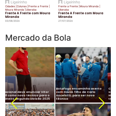
Ligeirinho
Ligeirinho
Cidades
|
Colunas
|
Frente a Frente
|
Frente a Frente
|
Moura Miranda
|
Moura Miranda
|
Uberaba
Uberaba
Frente A Frente com Moura
Frente A Frente com Moura
Miranda
Miranda
03/08/2026
27/07/2026
Mercado da Bola
CBF desiste de Ancelotti:
Ancelotti diz “sim” à Seleção
salário milionário na Arábia e
Brasileira e CBF finaliza
impasse com Real Madrid
detalhes para oficializar
Ma
travam negociação
acordo
ne