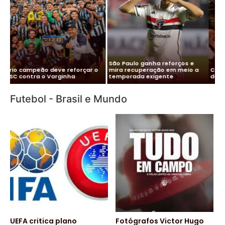
Me
Vitor Roque chega ao Brasil e
Pa
Cléber Xavier é o novo técnico
Palmeiras monta esquema
co
do Santos
para evitar exposição
pa
Futebol - Brasil e Mundo
UEFA critica plano
Fotógrafos Victor Hugo