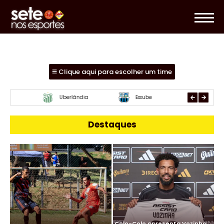
Clique aqui para escolher um time
Mamoré
URT
Paracatu
Destaques
Colo-Colo apresenta Vozinha