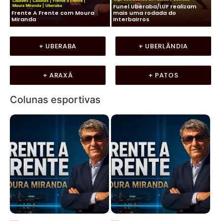
Cidades
|
Colunas
|
Frente a Frente
|
e
Funel Uberaba/LUF realizam
Moura Miranda
|
Uberaba
Fut
Frente A Frente com Moura
mais uma rodada do
Na
Miranda
Interbairros
tr
+ UBERABA
+ UBERLÂNDIA
+ ARAXÁ
+ PATOS
Colunas esportivas