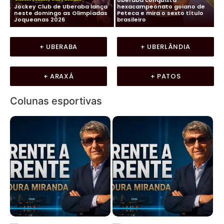
os,
Jockey Club de Uberaba lança
hexacampeonato goiano de
Fu
neste domingo as Olimpíadas
Peteca e mira o sexto título
ma
Joqueanas 2026
brasileiro
In
+ UBERABA
+ UBERLÂNDIA
+ ARAXÁ
+ PATOS
Colunas esportivas