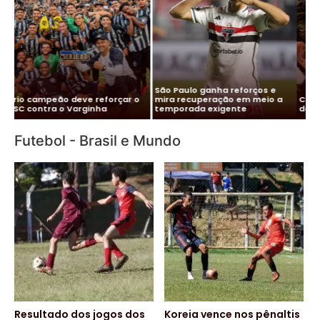
Me
Vitor Roque chega ao Brasil e
Pa
Cléber Xavier é o novo técnico
Palmeiras monta esquema
co
do Santos
para evitar exposição
pa
Futebol - Brasil e Mundo
Resultado dos jogos dos
Koreia vence nos pênaltis