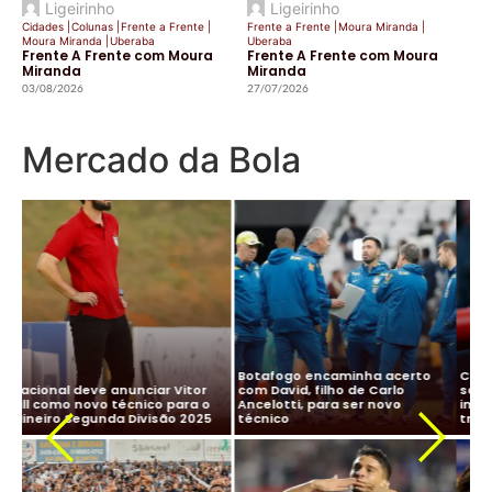
Ligeirinho
Ligeirinho
Cidades
|
Colunas
|
Frente a Frente
|
Frente a Frente
|
Moura Miranda
|
Moura Miranda
|
Uberaba
Uberaba
Frente A Frente com Moura
Frente A Frente com Moura
Miranda
Miranda
03/08/2026
27/07/2026
Mercado da Bola
CBF desiste de Ancelotti:
Ancelotti diz “sim” à Seleção
salário milionário na Arábia e
Brasileira e CBF finaliza
impasse com Real Madrid
detalhes para oficializar
Ma
travam negociação
acordo
ne