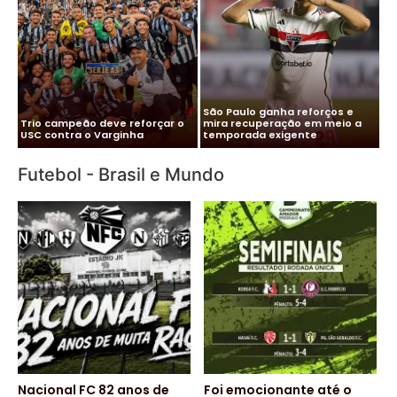
Me
Vitor Roque chega ao Brasil e
Pa
Cléber Xavier é o novo técnico
Palmeiras monta esquema
co
do Santos
para evitar exposição
pa
Futebol - Brasil e Mundo
Nacional FC 82 anos de
Foi emocionante até o