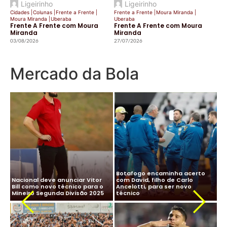
Ligeirinho
Ligeirinho
Cidades
|
Colunas
|
Frente a Frente
|
Frente a Frente
|
Moura Miranda
|
Moura Miranda
|
Uberaba
Uberaba
Frente A Frente com Moura
Frente A Frente com Moura
Miranda
Miranda
03/08/2026
27/07/2026
Mercado da Bola
CBF desiste de Ancelotti:
Ancelotti diz “sim” à Seleção
salário milionário na Arábia e
Brasileira e CBF finaliza
impasse com Real Madrid
detalhes para oficializar
Ma
travam negociação
acordo
ne