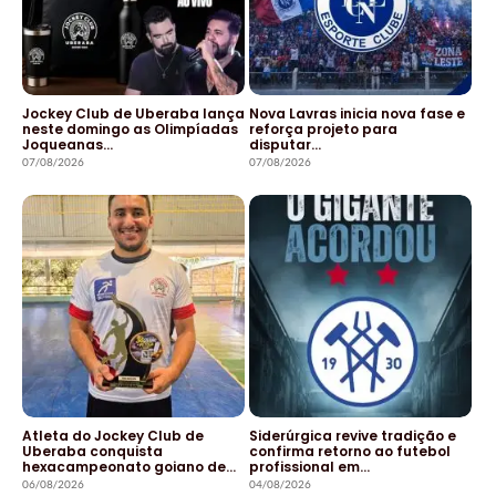
Jockey Club de Uberaba lança
Nova Lavras inicia nova fase e
neste domingo as Olimpíadas
reforça projeto para
Joqueanas…
disputar…
07/08/2026
07/08/2026
Atleta do Jockey Club de
Siderúrgica revive tradição e
Uberaba conquista
confirma retorno ao futebol
hexacampeonato goiano de…
profissional em…
06/08/2026
04/08/2026