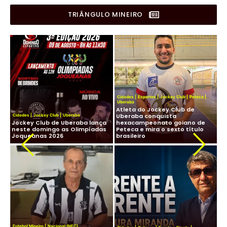
TRIÂNGULO MINEIRO
Cidades
|
Esportes
|
Jockey Club
|
Peteca
|
Uberaba
Atleta do Jockey Club de
Cid
Uberaba conquista
Cidades
|
Jockey Club
|
Uberaba
Lig
os,
Jockey Club de Uberaba lança
hexacampeonato goiano de
Fu
neste domingo as Olimpíadas
Peteca e mira o sexto título
ma
Joqueanas 2026
brasileiro
In
Fut
Futebol Mineiro
|
Nacional (NFC)
Lig