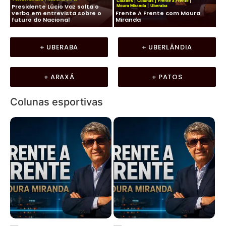
Cidades
|
Colunas
|
Frente a Frente
|
Presidente Lúcio Vaz solta o
Ko
Moura Miranda
|
Uberaba
de
verbo em entrevista sobre o
Frente A Frente com Moura
co
futuro do Nacional
Miranda
LU
+ UBERABA
+ UBERLÂNDIA
+ ARAXÁ
+ PATOS
Colunas esportivas