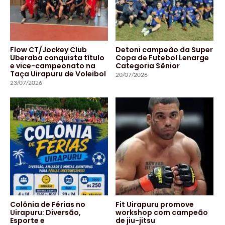
Flow CT/Jockey Club
Detoni campeão da Super
Uberaba conquista título
Copa de Futebol Lenarge
e vice-campeonato na
Categoria Sênior
Taça Uirapuru de Voleibol
20/07/2026
23/07/2026
Colônia de Férias no
Fit Uirapuru promove
Uirapuru: Diversão,
workshop com campeão
Esporte e
de jiu-jitsu