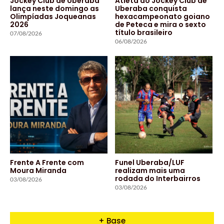
Jockey Club de Uberaba
Atleta do Jockey Club de
lança neste domingo as
Uberaba conquista
Olimpíadas Joqueanas
hexacampeonato goiano
2026
de Peteca e mira o sexto
título brasileiro
07/08/2026
06/08/2026
Frente A Frente com
Funel Uberaba/LUF
Moura Miranda
realizam mais uma
rodada do Interbairros
03/08/2026
03/08/2026
+ Base