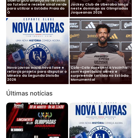
Siderúrgica avança no retorno
ao futebol e recebe sinal verde
Jockey Club de Uberaba lança
para utilizar o Estádio Praia do
neste domingo as Olimpíadas
Ó
Joqueanas 2026
Nova Lavras inicia nova fase e
Colo-Colo apresenta Vozinha
reforça projeto para disputar o
com espetáculo aéreo e
Mineiro da Segunda Divisão
surpreende torcida no Estádio
2026
Monumental
Últimas notícias