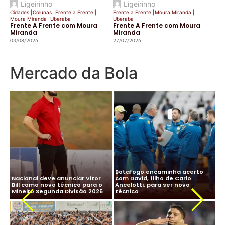
Ligeirinho
Ligeirinho
Cidades
|
Colunas
|
Frente a Frente
|
Frente a Frente
|
Moura Miranda
|
Moura Miranda
|
Uberaba
Uberaba
Frente A Frente com Moura
Frente A Frente com Moura
Miranda
Miranda
03/08/2026
27/07/2026
Mercado da Bola
CBF desiste de Ancelotti:
Ancelotti diz “sim” à Seleção
salário milionário na Arábia e
Brasileira e CBF finaliza
impasse com Real Madrid
detalhes para oficializar
Ma
travam negociação
acordo
ne