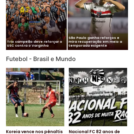
Me
Vitor Roque chega ao Brasil e
Pa
Cléber Xavier é o novo técnico
Palmeiras monta esquema
co
do Santos
para evitar exposição
pa
Futebol - Brasil e Mundo
Koreia vence nos pênaltis
Nacional FC 82 anos de