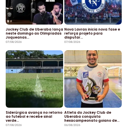
Jockey Club de Uberaba lança
Nova Lavras inicia nova fase e
neste domingo as Olimpíadas
reforça projeto para
Joqueanas…
disputar…
07/08/2026
07/08/2026
Siderúrgica avança no retorno
Atleta do Jockey Club de
ao futebol e recebe sinal
Uberaba conquista
verde…
hexacampeonato goiano de…
07/08/2026
06/08/2026