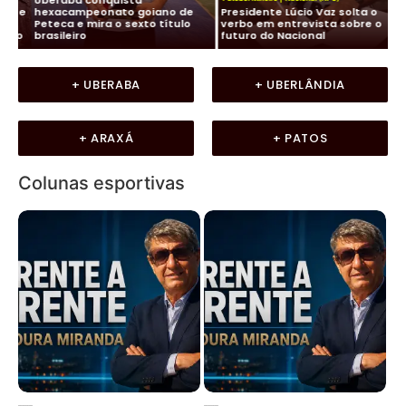
 e
hexacampeonato goiano de
Presidente Lúcio Vaz solta o
Ca
a
Peteca e mira o sexto título
verbo em entrevista sobre o
pe
ho
brasileiro
futuro do Nacional
Fu
+ UBERABA
+ UBERLÂNDIA
+ ARAXÁ
+ PATOS
Colunas esportivas