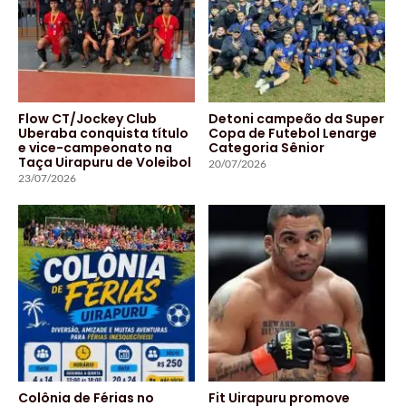
Flow CT/Jockey Club
Detoni campeão da Super
Uberaba conquista título
Copa de Futebol Lenarge
e vice-campeonato na
Categoria Sênior
Taça Uirapuru de Voleibol
20/07/2026
23/07/2026
Colônia de Férias no
Fit Uirapuru promove