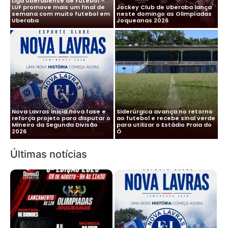
Liga Uberabense de Futebol –
LUF promove mais um final de
Jockey Club de Uberaba lança
semana com muito futebol em
neste domingo as Olimpíadas
Uberaba
Joqueanas 2026
Nova Lavras inicia nova fase e
Siderúrgica avança no retorno
reforça projeto para disputar o
ao futebol e recebe sinal verde
Mineiro da Segunda Divisão
para utilizar o Estádio Praia do
2026
Ó
Últimas notícias