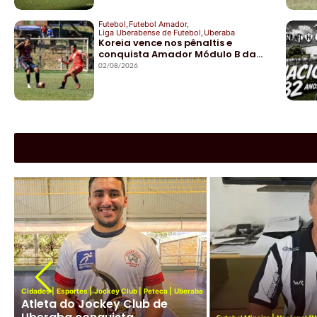
Futebol
,
Futebol Amador
,
Liga Uberabense de Futebol
,
Uberaba
Koreia vence nos pênaltis e
conquista Amador Módulo B da…
02/08/2026
Cidades
|
Esportes
|
Jockey Club
|
Peteca
|
Uberaba
Atleta do Jockey Club de