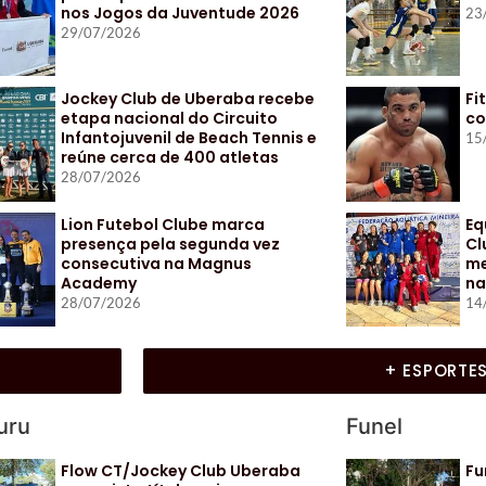
nos Jogos da Juventude 2026
23
29/07/2026
Jockey Club de Uberaba recebe
Fi
etapa nacional do Circuito
co
Infantojuvenil de Beach Tennis e
15
reúne cerca de 400 atletas
28/07/2026
Lion Futebol Clube marca
Eq
presença pela segunda vez
Cl
consecutiva na Magnus
me
Academy
na
28/07/2026
14
+ ESPORTE
uru
Funel
Flow CT/Jockey Club Uberaba
Fu