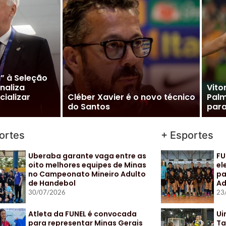
m” à Seleção
inaliza
Vito
cializar
Cléber Xavier é o novo técnico
Pal
do Santos
para
ortes
+ Esportes
Uberaba garante vaga entre as
FU
oito melhores equipes de Minas
el
no Campeonato Mineiro Adulto
pa
de Handebol
Ad
30/07/2026
23
Atleta da FUNEL é convocada
Ui
para representar Minas Gerais
Ta