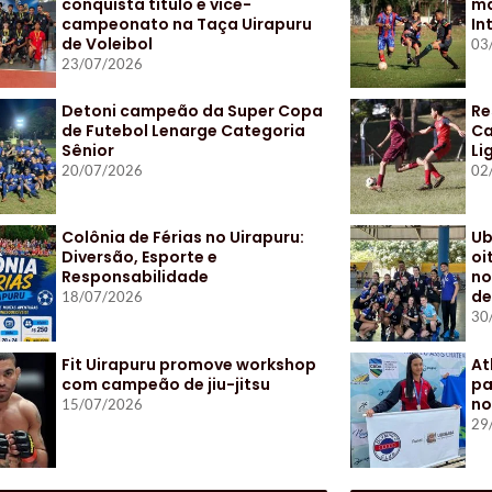
conquista título e vice-
ma
campeonato na Taça Uirapuru
In
de Voleibol
03
23/07/2026
Detoni campeão da Super Copa
Re
de Futebol Lenarge Categoria
Ca
Sênior
Li
20/07/2026
02
Colônia de Férias no Uirapuru:
Ub
Diversão, Esporte e
oi
Responsabilidade
no
de
18/07/2026
30
Fit Uirapuru promove workshop
At
com campeão de jiu-jitsu
pa
no
15/07/2026
29