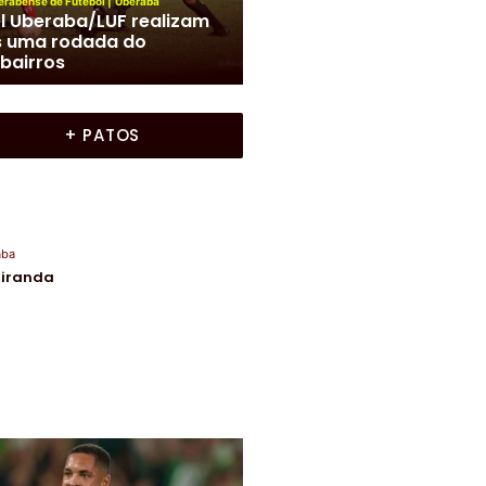
Resultado dos jogos dos
erabense de Futebol
|
Uberaba
l Uberaba/LUF realizam
Campeonatos promovid
s uma rodada do
pela Liga Uberabense de
rbairros
Futebol
+ PATOS
aba
Miranda