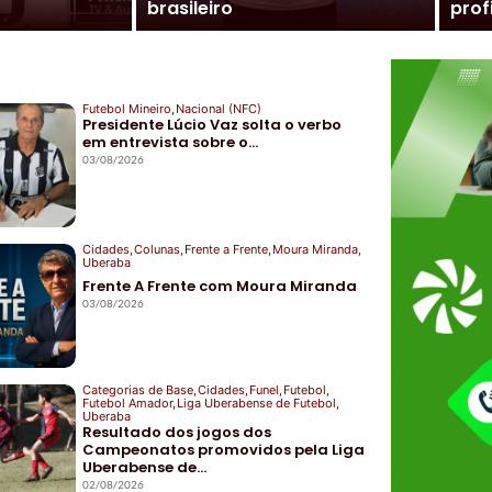
brasileiro
prof
Futebol Mineiro
,
Nacional (NFC)
Presidente Lúcio Vaz solta o verbo
em entrevista sobre o…
03/08/2026
Cidades
,
Colunas
,
Frente a Frente
,
Moura Miranda
,
Uberaba
Frente A Frente com Moura Miranda
03/08/2026
Categorias de Base
,
Cidades
,
Funel
,
Futebol
,
Futebol Amador
,
Liga Uberabense de Futebol
,
Uberaba
Resultado dos jogos dos
Campeonatos promovidos pela Liga
Uberabense de…
02/08/2026