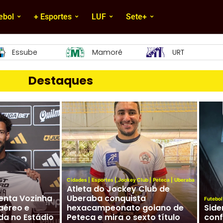
ebol
+ Esportes
LUF
Sete+
Mamoré
URT
Paracatu
Destaques
Cidades
|
Esportes
|
Jockey Club
|
Peteca
|
Uberaba
Atleta do Jockey Club de
enta Vozinha
Uberaba conquista
Futebol
aéreo e
hexacampeonato goiano de
Side
da no Estádio
Peteca e mira o sexto título
conf