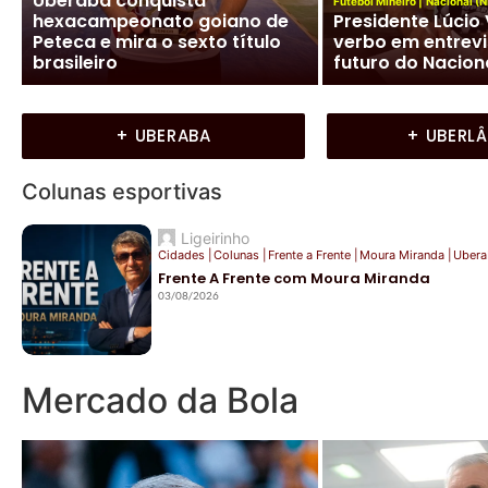
Uberaba conquista
Futebol Mineiro
|
Nacional (
hexacampeonato goiano de
Presidente Lúcio 
Peteca e mira o sexto título
verbo em entrevi
brasileiro
futuro do Nacion
+ UBERABA
+ UBERL
Colunas esportivas
Ligeirinho
Cidades
|
Colunas
|
Frente a Frente
|
Moura Miranda
|
Ubera
Frente A Frente com Moura Miranda
03/08/2026
Mercado da Bola