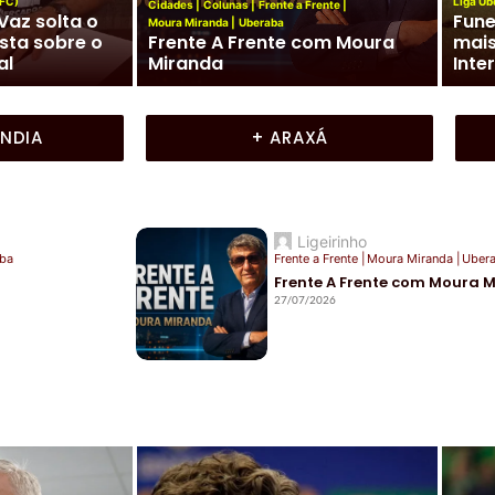
NFC)
Liga Ub
Cidades
|
Colunas
|
Frente a Frente
|
Vaz solta o
Fune
Moura Miranda
|
Uberaba
sta sobre o
Frente A Frente com Moura
mai
al
Miranda
Inte
ÂNDIA
+ ARAXÁ
Ligeirinho
ba
Frente a Frente
|
Moura Miranda
|
Uber
Frente A Frente com Moura 
27/07/2026