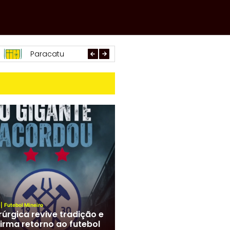
Arachá
Araxá
Uber
|
Futebol Mineiro
rúrgica revive tradição e
irma retorno ao futebol