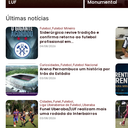
LUF
Monumental
futuro do Nacional
Últimas notícias
Futebol
,
Futebol Mineiro
Siderúrgica revive tradição e
confirma retorno ao futebol
profissional em…
04/08/2026
Curiosidades
,
Futebol
,
Futebol Nacional
Arena Pernambuco um história por
trás do Estádio
03/08/2026
Cidades
,
Funel
,
Futebol
,
Liga Uberabense de Futebol
,
Uberaba
Funel Uberaba/LUF realizam mais
uma rodada do Interbairros
03/08/2026