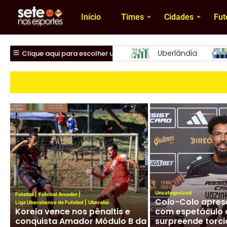
Início
Times
Cidades
Fut
Nacional
Uberlândia
Essube
Clique aqui para escolher um time
Uncategorized
Futebol
|
Futebol Amador
|
Colo-Colo apres
Liga Uberabense de Futebol
|
Uberaba
Futebol Mineiro
|
Nacional (NFC)
Koreia vence nos pênaltis e
com espetáculo 
Presidente Lúcio Vaz solta o
conquista Amador Módulo B da
surpreende torci
verbo em entrevista sobre o