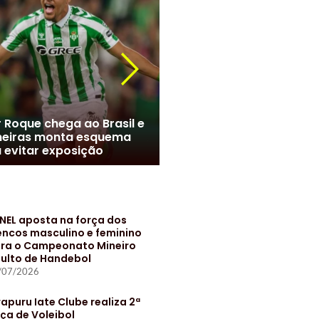
r Roque chega ao Brasil e
meiras monta esquema
Marcelo no Santos? Clube
 evitar exposição
negociações com jogado
NEL aposta na força dos
encos masculino e feminino
ra o Campeonato Mineiro
ulto de Handebol
/07/2026
rapuru Iate Clube realiza 2ª
ça de Voleibol