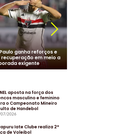
r Roque chega ao Brasil e
meiras monta esquema
Marcelo no Santos? Clube
 evitar exposição
negociações com jogado
NEL aposta na força dos
encos masculino e feminino
ra o Campeonato Mineiro
ulto de Handebol
/07/2026
rapuru Iate Clube realiza 2ª
ça de Voleibol