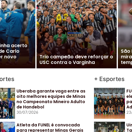
m” à Seleção
inaliza
Vito
cializar
Cléber Xavier é o novo técnico
Pal
do Santos
para
ortes
+ Esportes
Uberaba garante vaga entre as
FU
oito melhores equipes de Minas
el
no Campeonato Mineiro Adulto
pa
de Handebol
Ad
30/07/2026
23
Atleta da FUNEL é convocada
Ui
para representar Minas Gerais
Ta