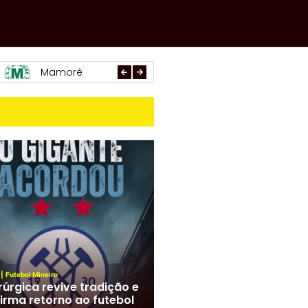
Paracatu
Arachá
Araxá
|
Futebol Mineiro
rúrgica revive tradição e
irma retorno ao futebol