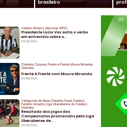
brasileiro
prof
Futebol Mineiro
,
Nacional (NFC)
Presidente Lúcio Vaz solta o verbo
em entrevista sobre o…
03/08/2026
Cidades
,
Colunas
,
Frente a Frente
,
Moura Miranda
,
Uberaba
Frente A Frente com Moura Miranda
03/08/2026
Categorias de Base
,
Cidades
,
Funel
,
Futebol
,
Futebol Amador
,
Liga Uberabense de Futebol
,
Uberaba
Resultado dos jogos dos
Campeonatos promovidos pela Liga
Uberabense de…
02/08/2026