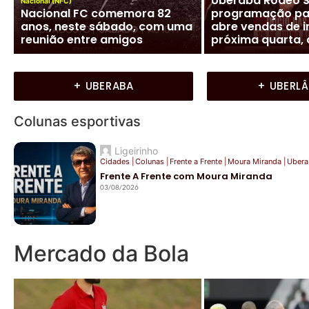
Uberaba conquista
Futebol Mineiro
|
Nacional (
hexacampeonato goiano de
Presidente Lúcio 
Peteca e mira o sexto título
verbo em entrevi
brasileiro
futuro do Nacion
+ UBERABA
+ UBERL
Colunas esportivas
Ligeirinho
Cidades
|
Colunas
|
Frente a Frente
|
Moura Miranda
|
Ubera
Frente A Frente com Moura Miranda
03/08/2026
Mercado da Bola