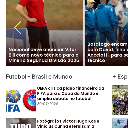
CBF desiste de Ancelotti:
Ancelotti diz “si
salário milionário na Arábia e
Brasileira e CBF f
impasse com Real Madrid
detalhes para ofi
travam negociação
acordo
Futebol - Brasil e Mundo
+ Esp
UEFA critica plano financeiro da
FIFA para a Copa do Mundo e
amplia debate no futebol
30/07/2026
Fotógrafos Victor Hugo Kos e
Vinícius Cunha eternizam a