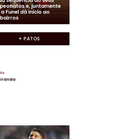
Resultado dos jogos dos
erabense de Futebol
|
Uberaba
l Uberaba/LUF realizam
Campeonatos promovid
s uma rodada do
pela Liga Uberabense de
rbairros
Futebol
+ PATOS
aba
Miranda