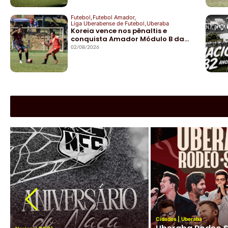
Futebol
,
Futebol Amador
,
Liga Uberabense de Futebol
,
Uberaba
Koreia vence nos pênaltis e
conquista Amador Módulo B da…
02/08/2026
Cidades
|
Esportes
|
Jockey Club
|
Peteca
|
Uberaba
Atleta do Jockey Club de