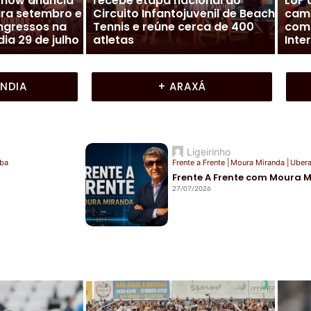
NFC)
Liga Ub
Cidades
|
Colunas
|
Frente a Frente
|
Vaz solta o
Fune
Moura Miranda
|
Uberaba
sta sobre o
Frente A Frente com Moura
mai
al
Miranda
Inte
ÂNDIA
+ ARAXÁ
Ligeirinho
ba
Frente a Frente
|
Moura Miranda
|
Uber
Frente A Frente com Moura 
27/07/2026