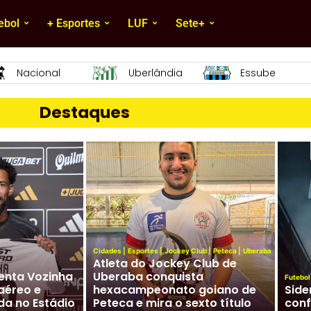
ebol
+ Esportes
LUF
Sete+
Essube
Mamoré
URT
Destaques
Cidades
|
Esportes
|
Jockey Club
|
Peteca
|
Uberaba
Atleta do Jockey Club de
enta Vozinha
Uberaba conquista
Futebol
aéreo e
hexacampeonato goiano de
Side
da no Estádio
Peteca e mira o sexto título
conf