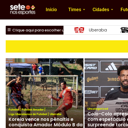
Início
Times
Cidades
Fut
beraba
Nacional
Uberlândia
Clique aqui para escolher um time
Uncategorized
Futebol
|
Futebol Amador
|
Colo-Colo apres
Liga Uberabense de Futebol
|
Uberaba
Futebol Mineiro
|
Nacional (NFC)
Koreia vence nos pênaltis e
com espetáculo 
Presidente Lúcio Vaz solta o
conquista Amador Módulo B da
surpreende torci
verbo em entrevista sobre o