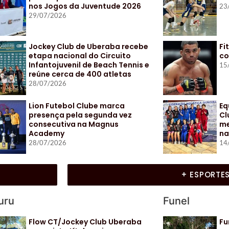
nos Jogos da Juventude 2026
23
29/07/2026
Jockey Club de Uberaba recebe
Fi
etapa nacional do Circuito
co
Infantojuvenil de Beach Tennis e
15
reúne cerca de 400 atletas
28/07/2026
Lion Futebol Clube marca
Eq
presença pela segunda vez
Cl
consecutiva na Magnus
me
Academy
na
28/07/2026
14
+ ESPORTE
uru
Funel
Flow CT/Jockey Club Uberaba
Fu