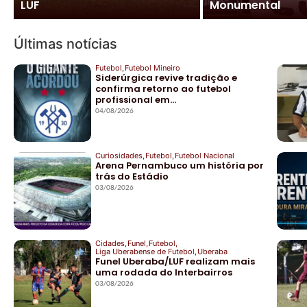
LUF
Monumental
futuro do Nacional
Últimas notícias
Futebol
,
Futebol Mineiro
Siderúrgica revive tradição e
confirma retorno ao futebol
profissional em…
04/08/2026
Curiosidades
,
Futebol
,
Futebol Nacional
Arena Pernambuco um história por
trás do Estádio
03/08/2026
Cidades
,
Funel
,
Futebol
,
Liga Uberabense de Futebol
,
Uberaba
Funel Uberaba/LUF realizam mais
uma rodada do Interbairros
03/08/2026