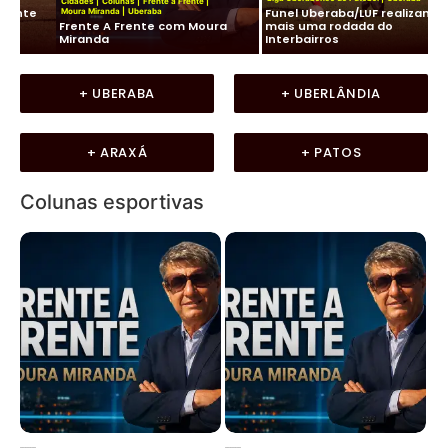
Cidades
|
Colunas
|
Frente a Frente
|
e
Funel Uberaba/LUF realizam
Moura Miranda
|
Uberaba
Fut
Frente A Frente com Moura
mais uma rodada do
Na
Miranda
Interbairros
tr
+ UBERABA
+ UBERLÂNDIA
+ ARAXÁ
+ PATOS
Colunas esportivas