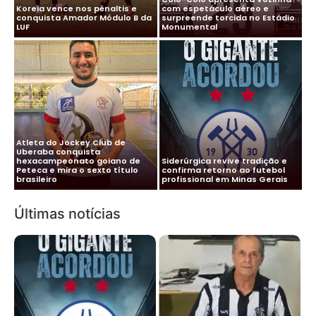
Koreia vence nos pênaltis e
com espetáculo aéreo e
conquista Amador Módulo B da
surpreende torcida no Estádio
LUF
Monumental
Atleta do Jockey Club de
Uberaba conquista
hexacampeonato goiano de
Siderúrgica revive tradição e
Presidente Lúcio Vaz solta o
Peteca e mira o sexto título
confirma retorno ao futebol
verbo em entrevista sobre o
brasileiro
profissional em Minas Gerais
futuro do Nacional
Últimas notícias