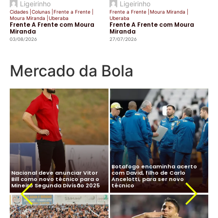
Ligeirinho
Ligeirinho
Cidades
|
Colunas
|
Frente a Frente
|
Frente a Frente
|
Moura Miranda
|
Moura Miranda
|
Uberaba
Uberaba
Frente A Frente com Moura
Frente A Frente com Moura
Miranda
Miranda
03/08/2026
27/07/2026
Mercado da Bola
CBF desiste de Ancelotti:
Ancelotti diz “sim” à Seleção
salário milionário na Arábia e
Brasileira e CBF finaliza
impasse com Real Madrid
detalhes para oficializar
Ma
travam negociação
acordo
ne