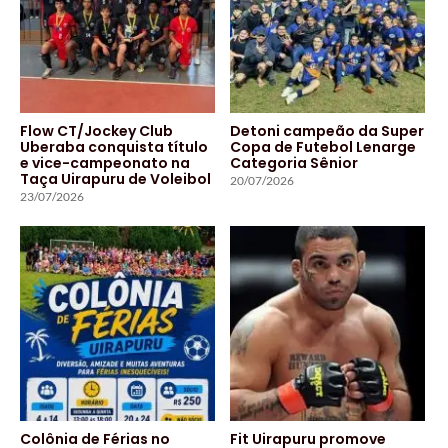
Flow CT/Jockey Club
Detoni campeão da Super
Uberaba conquista título
Copa de Futebol Lenarge
e vice-campeonato na
Categoria Sênior
Taça Uirapuru de Voleibol
20/07/2026
23/07/2026
Colônia de Férias no
Fit Uirapuru promove