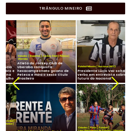
TRIÂNGULO MINEIRO
Cidades
|
Esportes
|
Jockey Club
|
Peteca
|
Cat
Uberaba
Fut
Atleta do Jockey Club de
Ube
a
Uberaba conquista
Re
Futebol Mineiro
|
Nacional (NFC)
 e
hexacampeonato goiano de
Presidente Lúcio Vaz solta o
Ca
a
Peteca e mira o sexto título
verbo em entrevista sobre o
pe
ho
brasileiro
futuro do Nacional
Fu
bol
|
ol
|
Cidades
|
Funel
|
Futebol
|
Liga Uberabense de Futebol
|
Uberaba