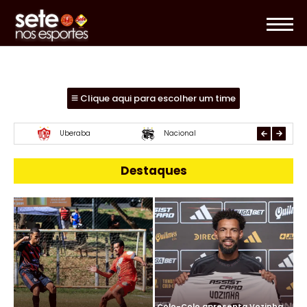
Clique aqui para escolher um time
Essube
Mamoré
URT
Destaques
Colo-Colo apresenta Vozinha