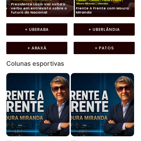
Cidades
|
Colunas
|
Frente a Frente
|
Presidente Lúcio Vaz solta o
Ko
Moura Miranda
|
Uberaba
de
verbo em entrevista sobre o
Frente A Frente com Moura
co
futuro do Nacional
Miranda
LU
+ UBERABA
+ UBERLÂNDIA
+ ARAXÁ
+ PATOS
Colunas esportivas