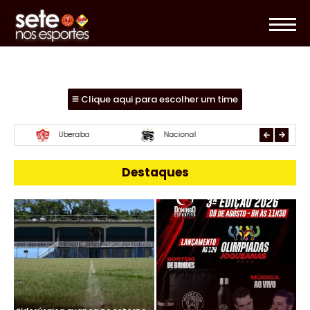
Clique aqui para escolher um time
Essube
Mamoré
URT
Destaques