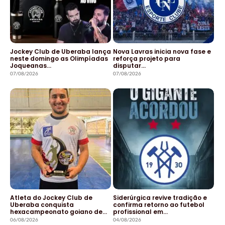
Jockey Club de Uberaba lança
Nova Lavras inicia nova fase e
neste domingo as Olimpíadas
reforça projeto para
Joqueanas…
disputar…
07/08/2026
07/08/2026
Atleta do Jockey Club de
Siderúrgica revive tradição e
Uberaba conquista
confirma retorno ao futebol
hexacampeonato goiano de…
profissional em…
06/08/2026
04/08/2026