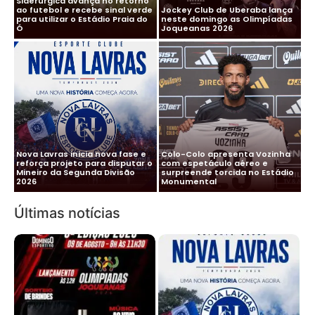
Siderúrgica avança no retorno
ao futebol e recebe sinal verde
Jockey Club de Uberaba lança
para utilizar o Estádio Praia do
neste domingo as Olimpíadas
Ó
Joqueanas 2026
Nova Lavras inicia nova fase e
Colo-Colo apresenta Vozinha
reforça projeto para disputar o
com espetáculo aéreo e
Mineiro da Segunda Divisão
surpreende torcida no Estádio
2026
Monumental
Últimas notícias