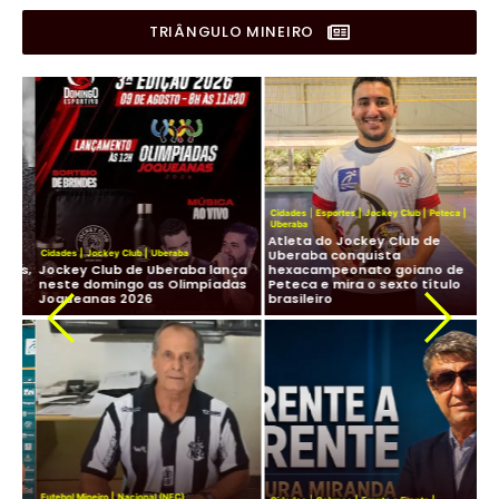
TRIÂNGULO MINEIRO
Cidades
|
Esportes
|
Jockey Club
|
Peteca
|
Uberaba
Atleta do Jockey Club de
Cid
Uberaba conquista
Cidades
|
Jockey Club
|
Uberaba
Lig
os,
Jockey Club de Uberaba lança
hexacampeonato goiano de
Fu
neste domingo as Olimpíadas
Peteca e mira o sexto título
ma
Joqueanas 2026
brasileiro
In
Fut
Futebol Mineiro
|
Nacional (NFC)
Lig