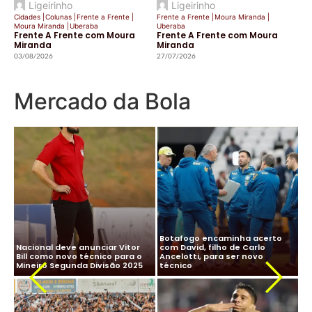
Ligeirinho
Ligeirinho
Cidades
|
Colunas
|
Frente a Frente
|
Frente a Frente
|
Moura Miranda
|
Moura Miranda
|
Uberaba
Uberaba
Frente A Frente com Moura
Frente A Frente com Moura
Miranda
Miranda
03/08/2026
27/07/2026
Mercado da Bola
CBF desiste de Ancelotti:
Ancelotti diz “sim” à Seleção
salário milionário na Arábia e
Brasileira e CBF finaliza
impasse com Real Madrid
detalhes para oficializar
Ma
travam negociação
acordo
ne