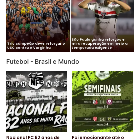
Me
Vitor Roque chega ao Brasil e
Pa
Cléber Xavier é o novo técnico
Palmeiras monta esquema
co
do Santos
para evitar exposição
pa
Futebol - Brasil e Mundo
Nacional FC 82 anos de
Foi emocionante até o