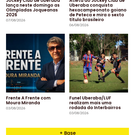
Jockey Club de Uberaba
Atleta do Jockey Club de
lança neste domingo as
Uberaba conquista
Olimpíadas Joqueanas
hexacampeonato goiano
2026
de Peteca e mira o sexto
título brasileiro
07/08/2026
06/08/2026
Frente A Frente com
Funel Uberaba/LUF
Moura Miranda
realizam mais uma
rodada do Interbairros
03/08/2026
03/08/2026
+ Base