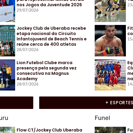
nos Jogos da Juventude 2026
23
29/07/2026
Jockey Club de Uberaba recebe
Fi
etapa nacional do Circuito
co
Infantojuvenil de Beach Tennis e
15
reúne cerca de 400 atletas
28/07/2026
Lion Futebol Clube marca
Eq
presença pela segunda vez
Cl
consecutiva na Magnus
me
Academy
na
28/07/2026
14
+ ESPORTE
uru
Funel
Flow CT/Jockey Club Uberaba
Fu