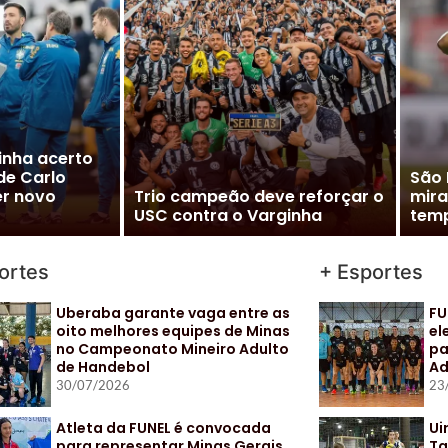
m” à Seleção
inaliza
Vito
cializar
Cléber Xavier é o novo técnico
Pal
do Santos
para
ortes
+ Esportes
Uberaba garante vaga entre as
FU
oito melhores equipes de Minas
el
no Campeonato Mineiro Adulto
pa
de Handebol
Ad
30/07/2026
23
Atleta da FUNEL é convocada
Ui
para representar Minas Gerais
Ta