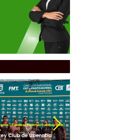
Cidades
|
Funel
|
Futebol
|