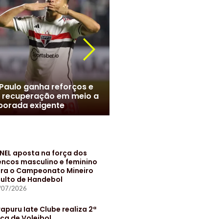
r Roque chega ao Brasil e
meiras monta esquema
Marcelo no Santos? Clube
 evitar exposição
negociações com jogado
NEL aposta na força dos
encos masculino e feminino
ra o Campeonato Mineiro
ulto de Handebol
/07/2026
rapuru Iate Clube realiza 2ª
ça de Voleibol