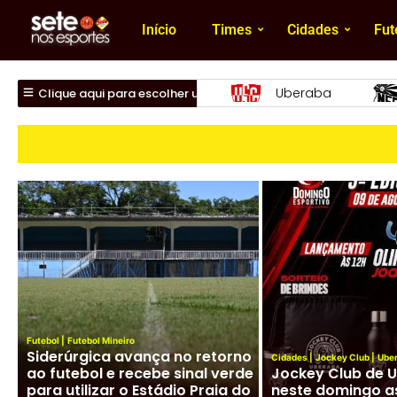
Início
Times
Cidades
Fut
beraba
Nacional
Uberlândia
Clique aqui para escolher um time
Futebol
|
Futebol Mineiro
Siderúrgica avança no retorno
Cidades
|
Jockey Club
|
Ube
ao futebol e recebe sinal verde
Jockey Club de 
para utilizar o Estádio Praia do
neste domingo a