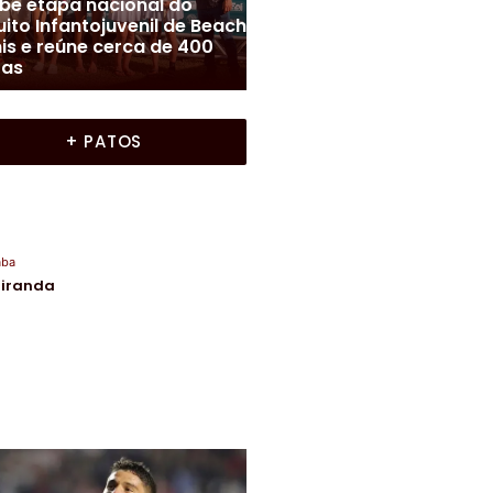
Liga Uberabense de Futebol
|
Uberaba
s
|
Colunas
|
Frente a Frente
|
Funel Uberaba/LUF realiz
Miranda
|
Uberaba
te A Frente com Moura
mais uma rodada do
anda
Interbairros
+ PATOS
aba
Miranda