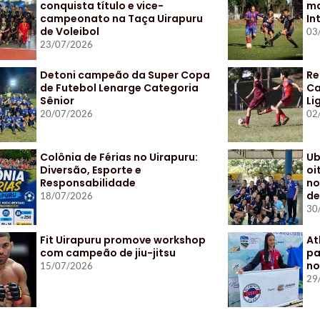
conquista título e vice-
ma
campeonato na Taça Uirapuru
In
de Voleibol
03
23/07/2026
Detoni campeão da Super Copa
Re
de Futebol Lenarge Categoria
Ca
Sênior
Li
20/07/2026
02
Colônia de Férias no Uirapuru:
Ub
Diversão, Esporte e
oi
Responsabilidade
no
de
18/07/2026
30
Fit Uirapuru promove workshop
At
com campeão de jiu-jitsu
pa
no
15/07/2026
29