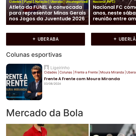
Uberaba conquis
Cidades
|
Jockey Club
|
Uberaba
ach
Jockey Club de Uberaba lança
hexacampeonato
neste domingo as Olimpíadas
Peteca e mira o s
Joqueanas 2026
brasileiro
+ UBERABA
+ UBERL
Colunas esportivas
Ligeirinho
Cidades
|
Colunas
|
Frente a Frente
|
Moura Miranda
|
Ubera
Frente A Frente com Moura Miranda
03/08/2026
Mercado da Bola