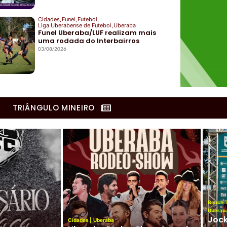
Cidades
,
Funel
,
Futebol
,
Liga Uberabense de Futebol
,
Uberaba
Funel Uberaba/LUF realizam mais
uma rodada do Interbairros
03/08/2026
TRIÂNGULO MINEIRO
Club
|
Peteca
|
Uberaba
 Club de