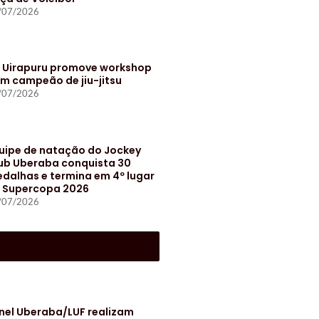
/07/2026
t Uirapuru promove workshop
m campeão de jiu-jitsu
/07/2026
uipe de natação do Jockey
ub Uberaba conquista 30
dalhas e termina em 4º lugar
 Supercopa 2026
/07/2026
S
nel Uberaba/LUF realizam