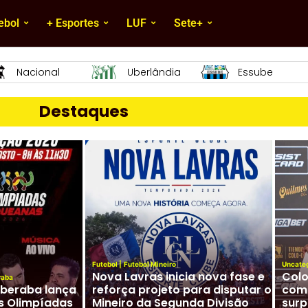
ebol
+ Esportes
LUF
Sete+
Essube
Mamoré
URT
Destaques
Futebol
|
Futebol Mineiro
Uncate
Nova Lavras inicia nova fase e
Colo
raba
Uberaba lança
reforça projeto para disputar o
com 
s Olimpíadas
Mineiro da Segunda Divisão
surp