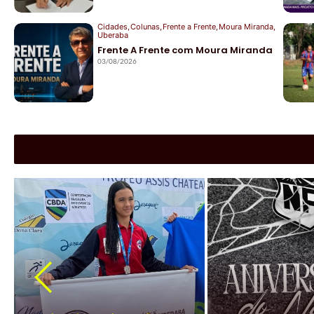
Cidades
,
Colunas
,
Frente a Frente
,
Moura Miranda
,
Uberaba
Frente A Frente com Moura Miranda
03/08/2026
|
Cidades
|
Esportes
|
Jockey 
Atleta do Jockey