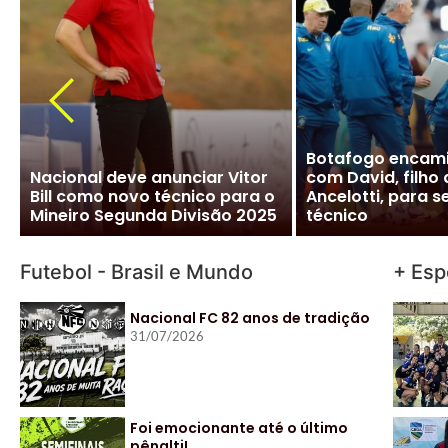
CBF desiste de Ancelotti:
Ancelotti diz “si
salário milionário na Arábia e
Brasileira e CBF f
impasse com Real Madrid
detalhes para ofi
travam negociação
acordo
Futebol - Brasil e Mundo
+ Esp
Nacional FC 82 anos de tradição
31/07/2026
Foi emocionante até o último
pênalti!