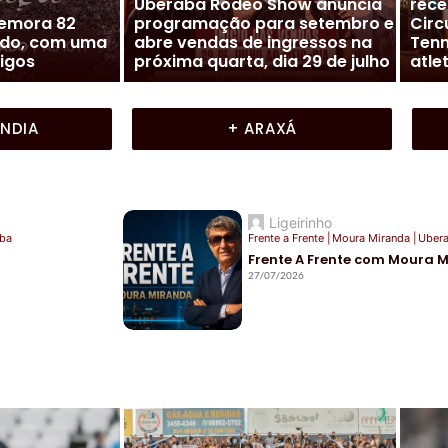
ta
Futebol Mineiro
|
Nacional (NFC)
Cidade
 goiano de
Presidente Lúcio Vaz solta o
Moura 
exto título
verbo em entrevista sobre o
Fren
futuro do Nacional
Mir
ÂNDIA
+ ARAXÁ
Ligeirinho
ba
Frente a Frente
|
Moura Miranda
|
Uber
Frente A Frente com Moura 
27/07/2026