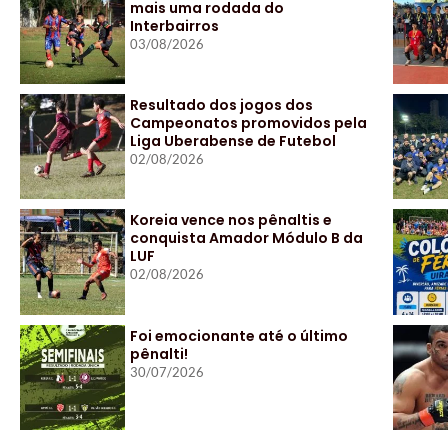
mais uma rodada do
Interbairros
03/08/2026
Resultado dos jogos dos
Campeonatos promovidos pela
Liga Uberabense de Futebol
02/08/2026
Koreia vence nos pênaltis e
conquista Amador Módulo B da
LUF
02/08/2026
Foi emocionante até o último
pênalti!
30/07/2026