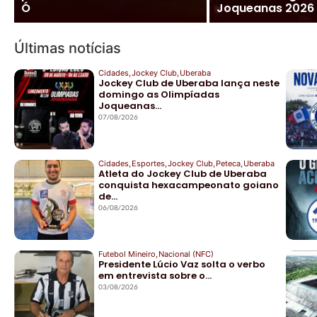
Ó
Joqueanas 2026
Últimas notícias
Cidades
,
Jockey Club
,
Uberaba
Jockey Club de Uberaba lança neste
domingo as Olimpíadas
Joqueanas…
07/08/2026
Cidades
,
Esportes
,
Jockey Club
,
Peteca
,
Uberaba
Atleta do Jockey Club de Uberaba
conquista hexacampeonato goiano
de…
06/08/2026
Futebol Mineiro
,
Nacional (NFC)
Presidente Lúcio Vaz solta o verbo
em entrevista sobre o…
03/08/2026