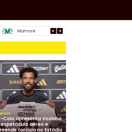
Paracatu
Arachá
Araxá
gorized
-Colo apresenta Vozinha
espetáculo aéreo e
reende torcida no Estádio