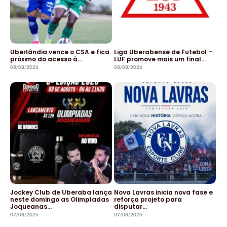
Uberlândia vence o CSA e fica
Liga Uberabense de Futebol –
próximo do acesso à…
LUF promove mais um final…
08/08/2026
08/08/2026
Jockey Club de Uberaba lança
Nova Lavras inicia nova fase e
neste domingo as Olimpíadas
reforça projeto para
Joqueanas…
disputar…
07/08/2026
07/08/2026