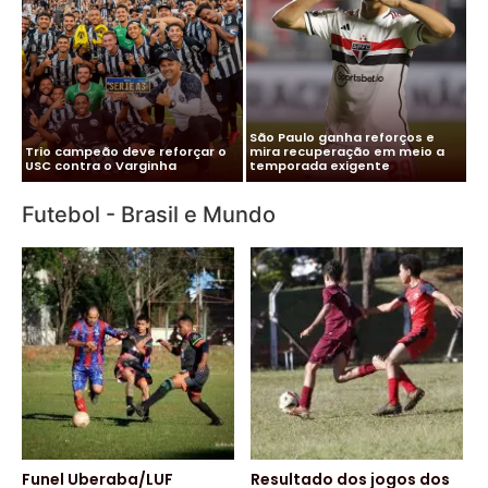
Me
Vitor Roque chega ao Brasil e
Pa
Cléber Xavier é o novo técnico
Palmeiras monta esquema
co
do Santos
para evitar exposição
pa
Futebol - Brasil e Mundo
Funel Uberaba/LUF
Resultado dos jogos dos