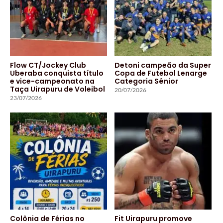
Flow CT/Jockey Club
Detoni campeão da Super
Uberaba conquista título
Copa de Futebol Lenarge
e vice-campeonato na
Categoria Sênior
Taça Uirapuru de Voleibol
20/07/2026
23/07/2026
Colônia de Férias no
Fit Uirapuru promove