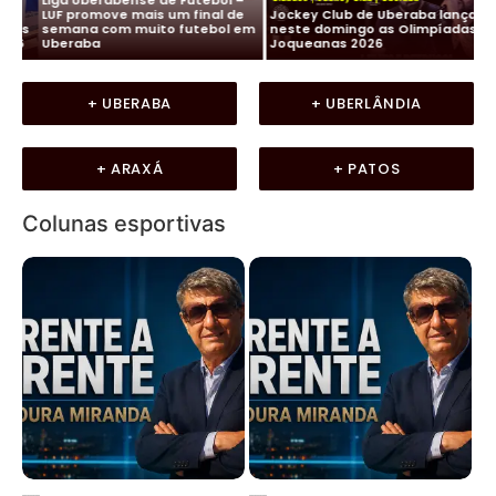
Cid
LUF promove mais um final de
Jockey Club de Uberaba lança
Mou
is
semana com muito futebol em
neste domingo as Olimpíadas
Fr
6
Uberaba
Joqueanas 2026
Mi
+ UBERABA
+ UBERLÂNDIA
+ ARAXÁ
+ PATOS
Colunas esportivas