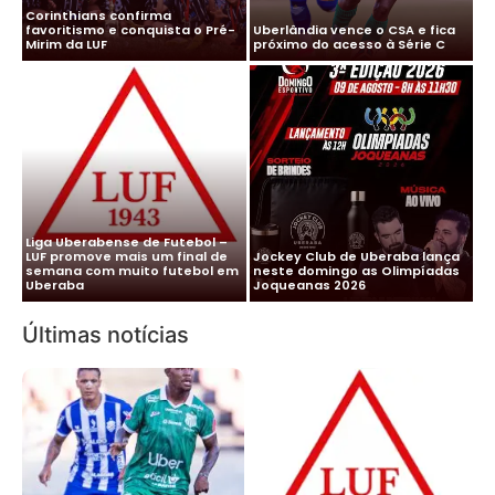
Corinthians confirma
favoritismo e conquista o Pré-
Uberlândia vence o CSA e fica
Mirim da LUF
próximo do acesso à Série C
Liga Uberabense de Futebol –
LUF promove mais um final de
Jockey Club de Uberaba lança
semana com muito futebol em
neste domingo as Olimpíadas
Uberaba
Joqueanas 2026
Últimas notícias