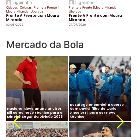
Ligeirinho
Ligeirinho
Cidades
|
Colunas
|
Frente a Frente
|
Frente a Frente
|
Moura Miranda
|
Moura Miranda
|
Uberaba
Uberaba
Frente A Frente com Moura
Frente A Frente com Moura
Miranda
Miranda
03/08/2026
27/07/2026
Mercado da Bola
CBF desiste de Ancelotti:
Ancelotti diz “sim” à Seleção
salário milionário na Arábia e
Brasileira e CBF finaliza
impasse com Real Madrid
detalhes para oficializar
Ma
travam negociação
acordo
ne