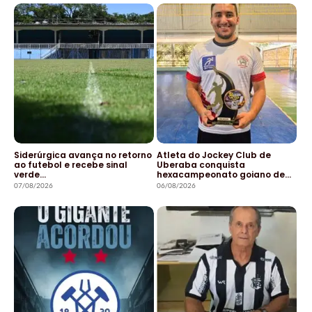
Siderúrgica avança no retorno
Atleta do Jockey Club de
ao futebol e recebe sinal
Uberaba conquista
verde…
hexacampeonato goiano de…
07/08/2026
06/08/2026