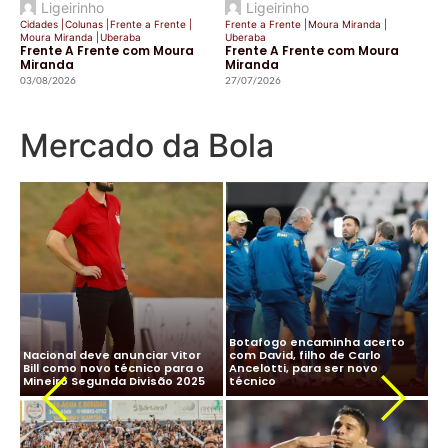
Ligeirinho
Ligeirinho
Cidades
|
Colunas
|
Frente a Frente
|
Frente a Frente
|
Moura Miranda
|
Moura Miranda
|
Uberaba
Uberaba
Frente A Frente com Moura
Frente A Frente com Moura
Miranda
Miranda
03/08/2026
27/07/2026
Mercado da Bola
CBF desiste de Ancelotti:
Ancelotti diz “sim” à Seleção
salário milionário na Arábia e
Brasileira e CBF finaliza
impasse com Real Madrid
detalhes para oficializar
Ma
travam negociação
acordo
ne