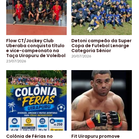
Flow CT/Jockey Club
Detoni campeão da Super
Uberaba conquista título
Copa de Futebol Lenarge
e vice-campeonato na
Categoria Sênior
Taça Uirapuru de Voleibol
20/07/2026
23/07/2026
Colônia de Férias no
Fit Uirapuru promove