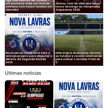
Liga Uberabense de Futebol –
LUF promove mais um final de
Jockey Club de Uberaba lança
semana com muito futebol em
neste domingo as Olimpíadas
Uberaba
Joqueanas 2026
Nova Lavras inicia nova fase e
Siderúrgica avança no retorno
reforça projeto para disputar o
ao futebol e recebe sinal verde
Mineiro da Segunda Divisão
para utilizar o Estádio Praia do
2026
Ó
Últimas notícias