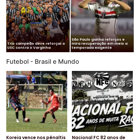
Me
Vitor Roque chega ao Brasil e
Pa
Cléber Xavier é o novo técnico
Palmeiras monta esquema
co
do Santos
para evitar exposição
pa
Futebol - Brasil e Mundo
Koreia vence nos pênaltis
Nacional FC 82 anos de