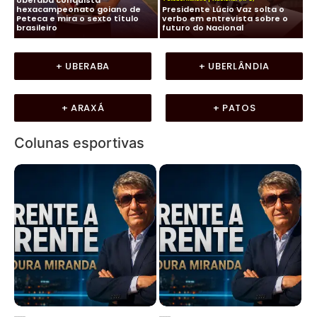
 e
hexacampeonato goiano de
Presidente Lúcio Vaz solta o
Ca
a
Peteca e mira o sexto título
verbo em entrevista sobre o
pe
ho
brasileiro
futuro do Nacional
Fu
+ UBERABA
+ UBERLÂNDIA
+ ARAXÁ
+ PATOS
Colunas esportivas