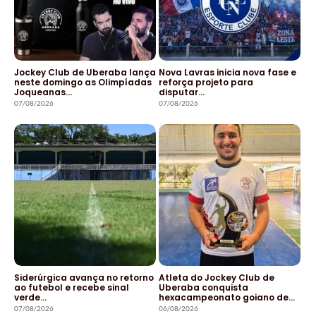
Jockey Club de Uberaba lança
Nova Lavras inicia nova fase e
neste domingo as Olimpíadas
reforça projeto para
Joqueanas…
disputar…
07/08/2026
07/08/2026
Siderúrgica avança no retorno
Atleta do Jockey Club de
ao futebol e recebe sinal
Uberaba conquista
verde…
hexacampeonato goiano de…
07/08/2026
06/08/2026