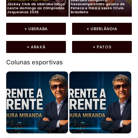
os,
Jockey Club de Uberaba lança
hexacampeonato goiano de
Fu
neste domingo as Olimpíadas
Peteca e mira o sexto título
ma
Joqueanas 2026
brasileiro
In
+ UBERABA
+ UBERLÂNDIA
+ ARAXÁ
+ PATOS
Colunas esportivas