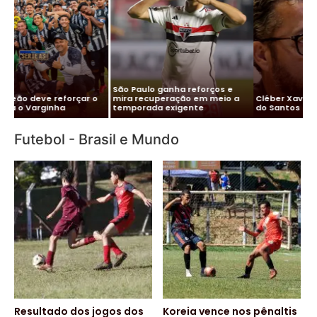
Me
Vitor Roque chega ao Brasil e
Pa
Cléber Xavier é o novo técnico
Palmeiras monta esquema
co
do Santos
para evitar exposição
pa
Futebol - Brasil e Mundo
Resultado dos jogos dos
Koreia vence nos pênaltis