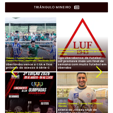
TRIÂNGULO MINEIRO
Categorias de Base
|
Cidades
|
Futebol
|
a
|
Futebol Amador
|
Liga Uberabense de Futebol
|
Uberaba
e
Liga Uberabense de Futebol –
Fut
Cidades
|
Futebol
|
Futebol Mineiro
|
LUF promove mais um final de
Pr
Futebol Nacional
|
Uberlândia
|
Uberlândia (UEC)
Uberlândia vence o CSA e fica
semana com muito futebol em
ve
próximo do acesso à Série C
Uberaba
fu
Cidades
|
Esportes
|
Jockey Club
|
Peteca
|
Uberaba
Atleta do Jockey Club de
Cid
Uberaba conquista
Cidades
|
Jockey Club
|
Uberaba
Lig