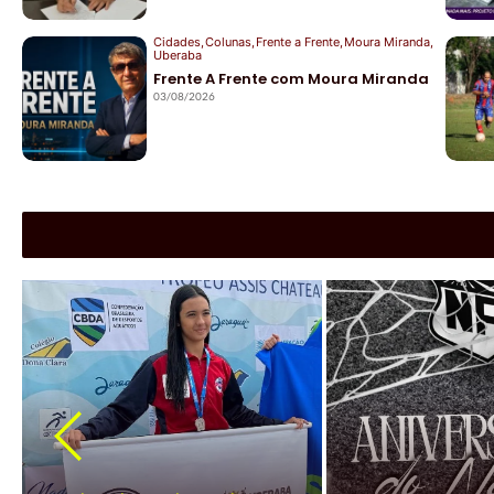
Cidades
,
Colunas
,
Frente a Frente
,
Moura Miranda
,
Uberaba
Frente A Frente com Moura Miranda
03/08/2026
|
Cidades
|
Esportes
|
Jockey 
Atleta do Jockey