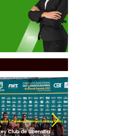
Cidades
|
Funel
|
Futebol
|