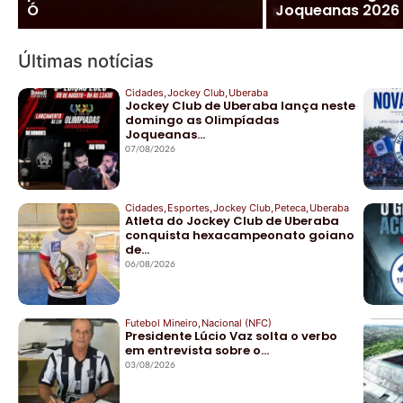
Ó
Joqueanas 2026
Últimas notícias
Cidades
,
Jockey Club
,
Uberaba
Jockey Club de Uberaba lança neste
domingo as Olimpíadas
Joqueanas…
07/08/2026
Cidades
,
Esportes
,
Jockey Club
,
Peteca
,
Uberaba
Atleta do Jockey Club de Uberaba
conquista hexacampeonato goiano
de…
06/08/2026
Futebol Mineiro
,
Nacional (NFC)
Presidente Lúcio Vaz solta o verbo
em entrevista sobre o…
03/08/2026