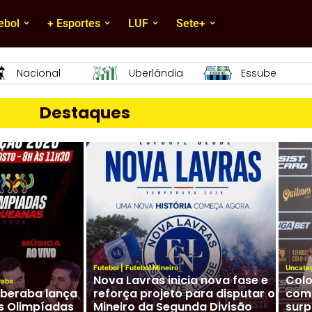
ebol
+ Esportes
LUF
Sete+
Essube
Mamoré
URT
Destaques
Futebol
|
Futebol Mineiro
Uncate
Nova Lavras inicia nova fase e
Colo
raba
Uberaba lança
reforça projeto para disputar o
com 
s Olimpíadas
Mineiro da Segunda Divisão
surp