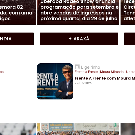
ta
Futebol Mineiro
|
Nacional (NFC)
Cidade
 goiano de
Presidente Lúcio Vaz solta o
Moura 
exto título
verbo em entrevista sobre o
Fren
futuro do Nacional
Mir
ÂNDIA
+ ARAXÁ
Ligeirinho
ba
Frente a Frente
|
Moura Miranda
|
Uber
Frente A Frente com Moura 
27/07/2026