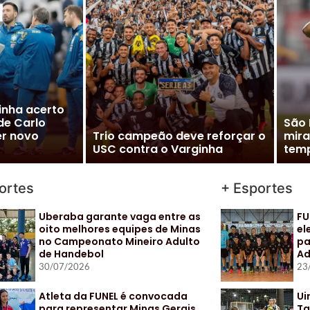
m” à Seleção
inaliza
Vito
cializar
Cléber Xavier é o novo técnico
Pal
do Santos
para
ortes
+ Esportes
Uberaba garante vaga entre as
FU
oito melhores equipes de Minas
el
no Campeonato Mineiro Adulto
pa
de Handebol
Ad
30/07/2026
23
Atleta da FUNEL é convocada
Ui
para representar Minas Gerais
Ta