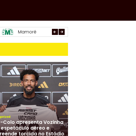
Paracatu
Arachá
Araxá
gorized
-Colo apresenta Vozinha
espetáculo aéreo e
reende torcida no Estádio