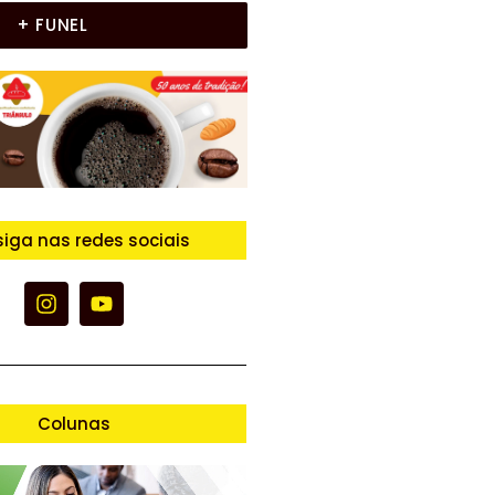
+ FUNEL
siga nas redes sociais
Colunas