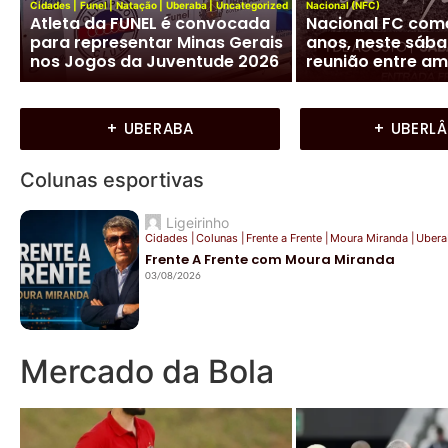
Uberaba conquis
Cidades
|
Jockey Club
|
Uberaba
ach
Jockey Club de Uberaba lança
hexacampeonato
neste domingo as Olimpíadas
Peteca e mira o s
Joqueanas 2026
brasileiro
+ UBERABA
+ UBERL
Colunas esportivas
Ligeirinho
Cidades
|
Colunas
|
Frente a Frente
|
Moura Miranda
|
Ubera
Frente A Frente com Moura Miranda
03/08/2026
Mercado da Bola