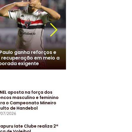
r Roque chega ao Brasil e
meiras monta esquema
Marcelo no Santos? Clube
 evitar exposição
negociações com jogado
NEL aposta na força dos
encos masculino e feminino
ra o Campeonato Mineiro
ulto de Handebol
/07/2026
rapuru Iate Clube realiza 2ª
ça de Voleibol