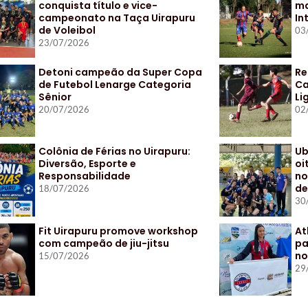
conquista título e vice-
ma
campeonato na Taça Uirapuru
In
de Voleibol
03
23/07/2026
Detoni campeão da Super Copa
Re
de Futebol Lenarge Categoria
Ca
Sênior
Li
20/07/2026
02
Colônia de Férias no Uirapuru:
Ub
Diversão, Esporte e
oi
Responsabilidade
no
de
18/07/2026
30
Fit Uirapuru promove workshop
At
com campeão de jiu-jitsu
pa
no
15/07/2026
29