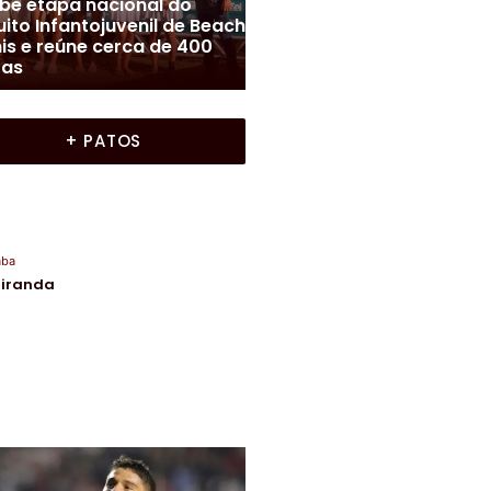
Liga Uberabense de Futebol
|
Uberaba
s
|
Colunas
|
Frente a Frente
|
Funel Uberaba/LUF realiz
Miranda
|
Uberaba
te A Frente com Moura
mais uma rodada do
anda
Interbairros
+ PATOS
aba
Miranda