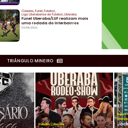
Cidades
,
Funel
,
Futebol
,
Liga Uberabense de Futebol
,
Uberaba
Funel Uberaba/LUF realizam mais
uma rodada do Interbairros
03/08/2026
TRIÂNGULO MINEIRO
Club
|
Peteca
|
Uberaba
 Club de