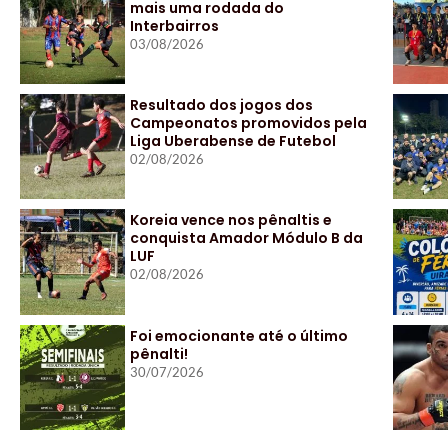
mais uma rodada do
Interbairros
03/08/2026
Resultado dos jogos dos
Campeonatos promovidos pela
Liga Uberabense de Futebol
02/08/2026
Koreia vence nos pênaltis e
conquista Amador Módulo B da
LUF
02/08/2026
Foi emocionante até o último
pênalti!
30/07/2026