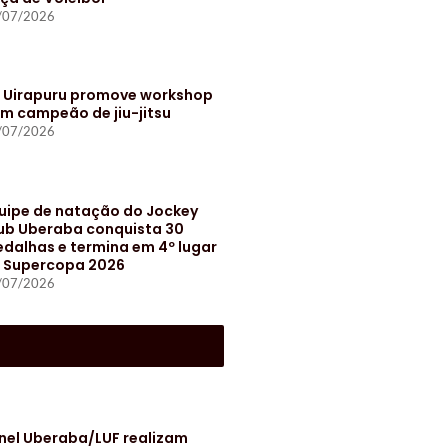
/07/2026
t Uirapuru promove workshop
m campeão de jiu-jitsu
/07/2026
uipe de natação do Jockey
ub Uberaba conquista 30
dalhas e termina em 4º lugar
 Supercopa 2026
/07/2026
S
nel Uberaba/LUF realizam