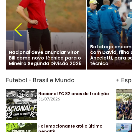
CBF desiste de Ancelotti:
Ancelotti diz “si
salário milionário na Arábia e
Brasileira e CBF f
impasse com Real Madrid
detalhes para ofi
travam negociação
acordo
Futebol - Brasil e Mundo
+ Esp
Nacional FC 82 anos de tradição
31/07/2026
Foi emocionante até o último
pênalti!