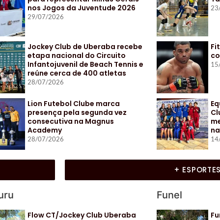
nos Jogos da Juventude 2026
23
29/07/2026
Jockey Club de Uberaba recebe
Fi
etapa nacional do Circuito
co
Infantojuvenil de Beach Tennis e
15
reúne cerca de 400 atletas
28/07/2026
Lion Futebol Clube marca
Eq
presença pela segunda vez
Cl
consecutiva na Magnus
me
Academy
na
28/07/2026
14
+ ESPORTE
uru
Funel
Flow CT/Jockey Club Uberaba
Fu