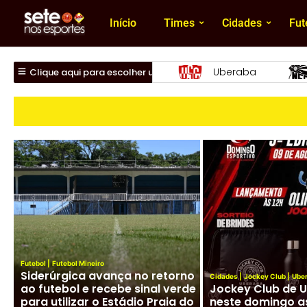
Início
Times
Cidades
Fut
beraba
Nacional
Uberlândia
Clique aqui para escolher um time
Futebol
|
Futebol Mineiro
Siderúrgica avança no retorno
Cidades
|
Jockey Club
|
Ube
ao futebol e recebe sinal verde
Jockey Club de 
para utilizar o Estádio Praia do
neste domingo a