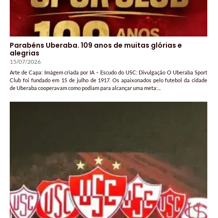
Parabéns Uberaba. 109 anos de muitas glórias e
alegrias
15/07/2026
Arte de Capa: Imágem criada por IA – Escudo do USC: Divulgação O Uberaba Sport
Club foi fundado em 15 de julho de 1917. Os apaixonados pelo futebol da cidade
de Uberaba cooperavam como podiam para alcançar uma meta:...