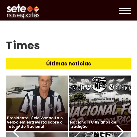
Times
Últimas notícias
Presidente Lúcio Vaz solta o
Pr
verbo em entrevista sobre o
Nacional FC 82 anos de
ve
futuro do Nacional
tradição
fu