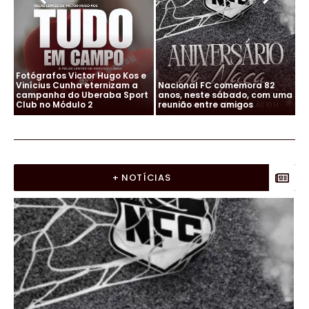
Fotógrafos Victor Hugo Kos e
Fo
Vinícius Cunha eternizam a
Nacional FC comemora 82
Vi
uma
campanha do Uberaba Sport
anos, neste sábado, com uma
ca
Club no Módulo 2
reunião entre amigos
Cl
+ NOTÍCIAS