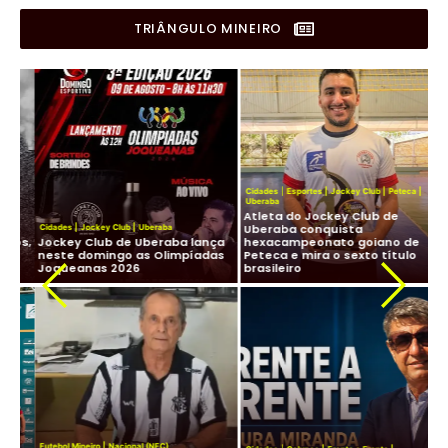
TRIÂNGULO MINEIRO
Cidades
|
Esportes
|
Jockey Club
|
Peteca
|
Uberaba
Atleta do Jockey Club de
Cid
Uberaba conquista
Cidades
|
Jockey Club
|
Uberaba
Lig
os,
Jockey Club de Uberaba lança
hexacampeonato goiano de
Fu
neste domingo as Olimpíadas
Peteca e mira o sexto título
ma
Joqueanas 2026
brasileiro
In
Fut
Futebol Mineiro
|
Nacional (NFC)
Lig