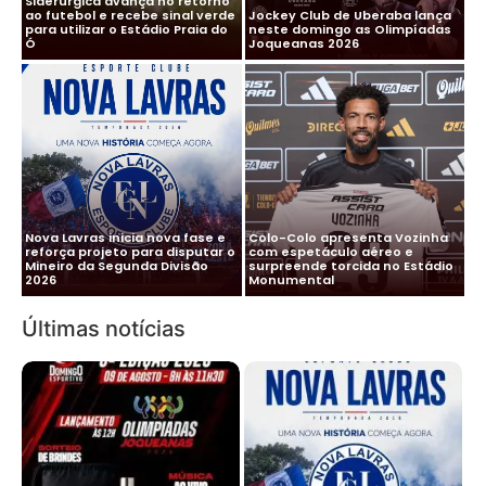
Siderúrgica avança no retorno
ao futebol e recebe sinal verde
Jockey Club de Uberaba lança
para utilizar o Estádio Praia do
neste domingo as Olimpíadas
Ó
Joqueanas 2026
Nova Lavras inicia nova fase e
Colo-Colo apresenta Vozinha
reforça projeto para disputar o
com espetáculo aéreo e
Mineiro da Segunda Divisão
surpreende torcida no Estádio
2026
Monumental
Últimas notícias