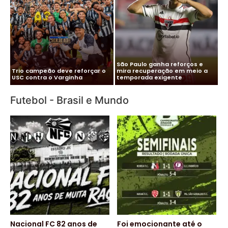
Me
Vitor Roque chega ao Brasil e
Pa
Cléber Xavier é o novo técnico
Palmeiras monta esquema
co
do Santos
para evitar exposição
pa
Futebol - Brasil e Mundo
Nacional FC 82 anos de
Foi emocionante até o