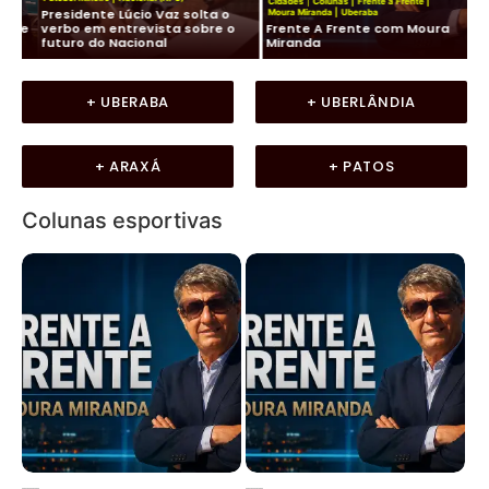
Cidades
|
Colunas
|
Frente a Frente
|
Presidente Lúcio Vaz solta o
Ko
Moura Miranda
|
Uberaba
de
verbo em entrevista sobre o
Frente A Frente com Moura
co
futuro do Nacional
Miranda
LU
+ UBERABA
+ UBERLÂNDIA
+ ARAXÁ
+ PATOS
Colunas esportivas