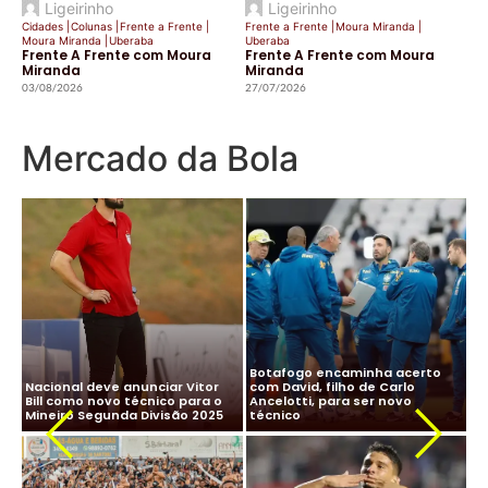
Ligeirinho
Ligeirinho
Cidades
|
Colunas
|
Frente a Frente
|
Frente a Frente
|
Moura Miranda
|
Moura Miranda
|
Uberaba
Uberaba
Frente A Frente com Moura
Frente A Frente com Moura
Miranda
Miranda
03/08/2026
27/07/2026
Mercado da Bola
CBF desiste de Ancelotti:
Ancelotti diz “sim” à Seleção
salário milionário na Arábia e
Brasileira e CBF finaliza
impasse com Real Madrid
detalhes para oficializar
Ma
travam negociação
acordo
ne