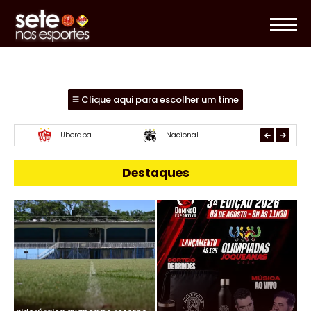
Clique aqui para escolher um time
Essube
Mamoré
URT
Destaques