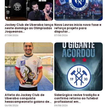
Jockey Club de Uberaba lança
Nova Lavras inicia nova fase e
neste domingo as Olimpíadas
reforça projeto para
Joqueanas…
disputar…
07/08/2026
07/08/2026
Atleta do Jockey Club de
Siderúrgica revive tradição e
Uberaba conquista
confirma retorno ao futebol
hexacampeonato goiano de…
profissional em…
06/08/2026
04/08/2026