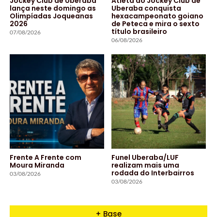
Jockey Club de Uberaba
Atleta do Jockey Club de
lança neste domingo as
Uberaba conquista
Olimpíadas Joqueanas
hexacampeonato goiano
2026
de Peteca e mira o sexto
título brasileiro
07/08/2026
06/08/2026
Frente A Frente com
Funel Uberaba/LUF
Moura Miranda
realizam mais uma
rodada do Interbairros
03/08/2026
03/08/2026
+ Base