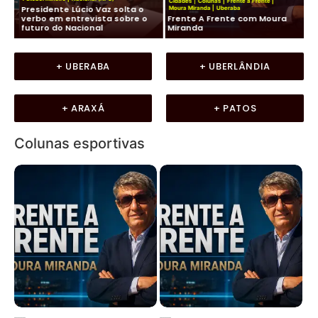
Cidades
|
Colunas
|
Frente a Frente
|
Presidente Lúcio Vaz solta o
Ko
Moura Miranda
|
Uberaba
de
verbo em entrevista sobre o
Frente A Frente com Moura
co
futuro do Nacional
Miranda
LU
+ UBERABA
+ UBERLÂNDIA
+ ARAXÁ
+ PATOS
Colunas esportivas