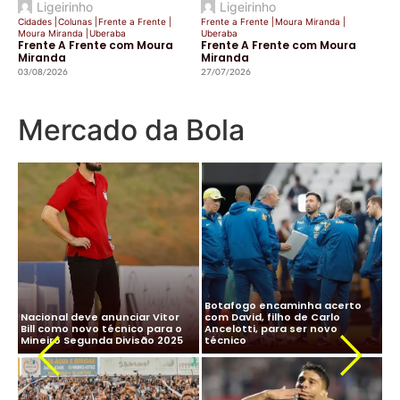
Ligeirinho
Ligeirinho
Cidades
|
Colunas
|
Frente a Frente
|
Frente a Frente
|
Moura Miranda
|
Moura Miranda
|
Uberaba
Uberaba
Frente A Frente com Moura
Frente A Frente com Moura
Miranda
Miranda
03/08/2026
27/07/2026
Mercado da Bola
CBF desiste de Ancelotti:
Ancelotti diz “sim” à Seleção
salário milionário na Arábia e
Brasileira e CBF finaliza
impasse com Real Madrid
detalhes para oficializar
Ma
travam negociação
acordo
ne