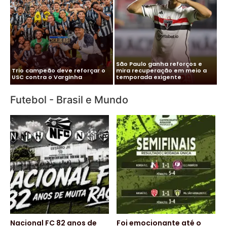
Me
Vitor Roque chega ao Brasil e
Pa
Cléber Xavier é o novo técnico
Palmeiras monta esquema
co
do Santos
para evitar exposição
pa
Futebol - Brasil e Mundo
Nacional FC 82 anos de
Foi emocionante até o