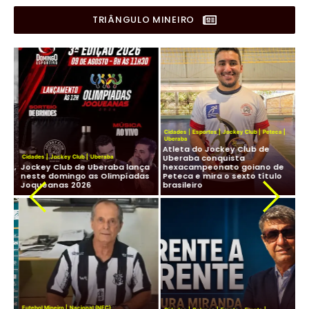
TRIÂNGULO MINEIRO
Cidades
|
Esportes
|
Jockey Club
|
Peteca
|
Uberaba
Atleta do Jockey Club de
Cid
Uberaba conquista
Cidades
|
Jockey Club
|
Uberaba
Lig
os,
Jockey Club de Uberaba lança
hexacampeonato goiano de
Fu
neste domingo as Olimpíadas
Peteca e mira o sexto título
ma
Joqueanas 2026
brasileiro
In
Fut
Futebol Mineiro
|
Nacional (NFC)
Lig