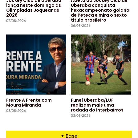
Jockey Club de Uberaba
Atleta do Jockey Club de
lança neste domingo as
Uberaba conquista
Olimpíadas Joqueanas
hexacampeonato goiano
2026
de Peteca e mira o sexto
título brasileiro
07/08/2026
06/08/2026
Frente A Frente com
Funel Uberaba/LUF
Moura Miranda
realizam mais uma
rodada do Interbairros
03/08/2026
03/08/2026
+ Base