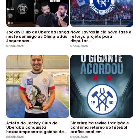
Jockey Club de Uberaba lança
Nova Lavras inicia nova fase e
neste domingo as Olimpíadas
reforça projeto para
Joqueanas…
disputar…
07/08/2026
07/08/2026
Atleta do Jockey Club de
Siderúrgica revive tradição e
Uberaba conquista
confirma retorno ao futebol
hexacampeonato goiano de…
profissional em…
06/08/2026
04/08/2026