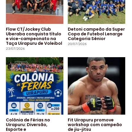
Flow CT/Jockey Club
Detoni campeão da Super
Uberaba conquista título
Copa de Futebol Lenarge
e vice-campeonato na
Categoria Sênior
Taça Uirapuru de Voleibol
20/07/2026
23/07/2026
Colônia de Férias no
Fit Uirapuru promove
Uirapuru: Diversão,
workshop com campeão
Esporte e
de jiu-jitsu