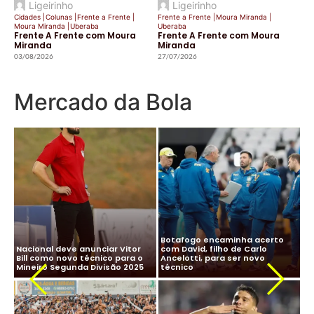
Ligeirinho
Ligeirinho
Cidades
|
Colunas
|
Frente a Frente
|
Frente a Frente
|
Moura Miranda
|
Moura Miranda
|
Uberaba
Uberaba
Frente A Frente com Moura
Frente A Frente com Moura
Miranda
Miranda
03/08/2026
27/07/2026
Mercado da Bola
CBF desiste de Ancelotti:
Ancelotti diz “sim” à Seleção
salário milionário na Arábia e
Brasileira e CBF finaliza
impasse com Real Madrid
detalhes para oficializar
Ma
travam negociação
acordo
ne