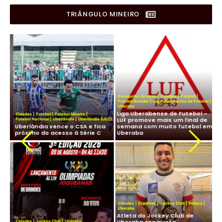
TRIÂNGULO MINEIRO
Categorias de Base
|
Cidades
|
Futebol
|
a
|
Futebol Amador
|
Liga Uberabense de Futebol
|
Uberaba
e
Liga Uberabense de Futebol –
Fut
Cidades
|
Futebol
|
Futebol Mineiro
|
LUF promove mais um final de
Pr
Futebol Nacional
|
Uberlândia
|
Uberlândia (UEC)
Uberlândia vence o CSA e fica
semana com muito futebol em
ve
próximo do acesso à Série C
Uberaba
fu
Cidades
|
Esportes
|
Jockey Club
|
Peteca
|
Uberaba
Atleta do Jockey Club de
Cid
Uberaba conquista
Cidades
|
Jockey Club
|
Uberaba
Lig