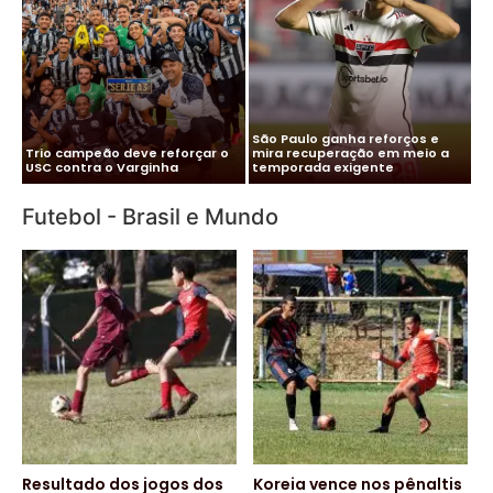
Me
Vitor Roque chega ao Brasil e
Pa
Cléber Xavier é o novo técnico
Palmeiras monta esquema
co
do Santos
para evitar exposição
pa
Futebol - Brasil e Mundo
Resultado dos jogos dos
Koreia vence nos pênaltis