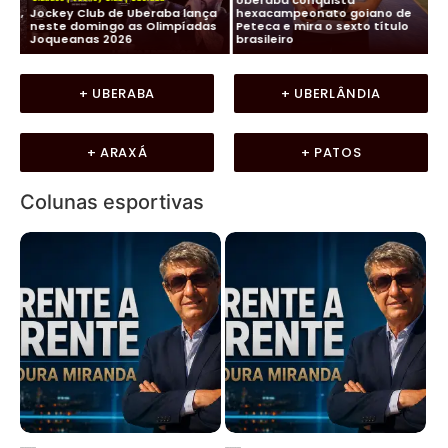
os,
Jockey Club de Uberaba lança
hexacampeonato goiano de
Fu
neste domingo as Olimpíadas
Peteca e mira o sexto título
ma
Joqueanas 2026
brasileiro
In
+ UBERABA
+ UBERLÂNDIA
+ ARAXÁ
+ PATOS
Colunas esportivas