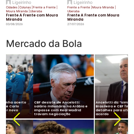
Ligeirinho
Ligeirinho
Cidades
|
Colunas
|
Frente a Frente
|
Frente a Frente
|
Moura Miranda
|
Moura Miranda
|
Uberaba
Uberaba
Frente A Frente com Moura
Frente A Frente com Moura
Miranda
Miranda
03/08/2026
27/07/2026
Mercado da Bola
e de Ancelotti:
Ancelotti diz “sim” à Seleção
ionário na Arábia e
Brasileira e CBF finaliza
om Real Madrid
detalhes para oficializar
Marcelo no Santo
gociação
acordo
negociações com