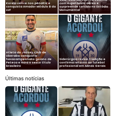
Koreia vence nos pênaltis e
com espetáculo aéreo e
conquista Amador Módulo B da
surpreende torcida no Estádio
LUF
Monumental
Atleta do Jockey Club de
Uberaba conquista
hexacampeonato goiano de
Siderúrgica revive tradição e
Presidente Lúcio Vaz solta o
Peteca e mira o sexto título
confirma retorno ao futebol
verbo em entrevista sobre o
brasileiro
profissional em Minas Gerais
futuro do Nacional
Últimas notícias