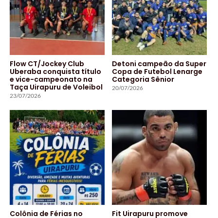
Flow CT/Jockey Club
Detoni campeão da Super
Uberaba conquista título
Copa de Futebol Lenarge
e vice-campeonato na
Categoria Sênior
Taça Uirapuru de Voleibol
20/07/2026
23/07/2026
Colônia de Férias no
Fit Uirapuru promove