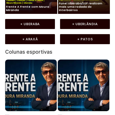
Cidades
|
Colunas
|
Frente a Frente
|
e
Funel Uberaba/LUF realizam
Moura Miranda
|
Uberaba
Fut
Frente A Frente com Moura
mais uma rodada do
Na
Miranda
Interbairros
tr
+ UBERABA
+ UBERLÂNDIA
+ ARAXÁ
+ PATOS
Colunas esportivas