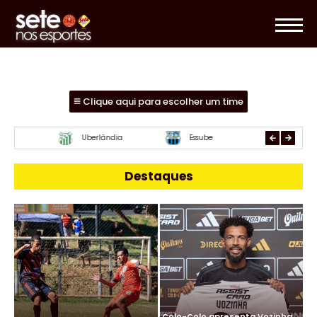
Clique aqui para escolher um time
Mamoré
URT
Paracatu
Destaques
Colo-Colo apresenta Vozinha