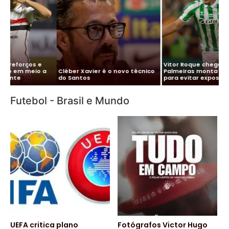
Mercado da Bola:
Vitor Roque chega ao Brasil e
Paulinho, Oscar e
ier é o novo técnico
Palmeiras monta esquema
contratações do
para evitar exposição
paulistas
Futebol - Brasil e Mundo
UEFA critica plano
Fotógrafos Victor Hugo