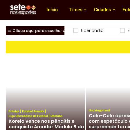
Início
Times
Cidades
Fut
beraba
Nacional
Uberlândia
Clique aqui para escolher um time
Uncategorized
Futebol
|
Futebol Amador
|
Colo-Colo apres
Liga Uberabense de Futebol
|
Uberaba
Futebol Mineiro
|
Nacional (NFC)
Koreia vence nos pênaltis e
com espetáculo 
Presidente Lúcio Vaz solta o
conquista Amador Módulo B da
surpreende torci
verbo em entrevista sobre o