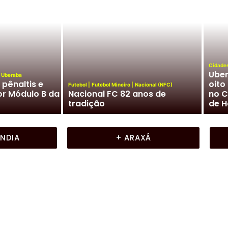
Cidade
Uber
Uberaba
 pênaltis e
oito
Futebol
|
Futebol Mineiro
|
Nacional (NFC)
r Módulo B da
Nacional FC 82 anos de
no C
tradição
de H
ÂNDIA
+ ARAXÁ
Ligeirinho
ba
Frente a Frente
|
Moura Miranda
|
Ubera
Frente A Frente com Moura M
27/07/2026