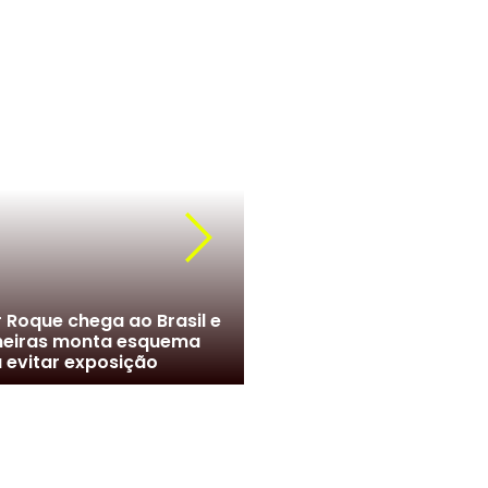
r Roque chega ao Brasil e
meiras monta esquema
Marcelo no Santos? Clube
 evitar exposição
negociações com jogado
NEL aposta na força dos