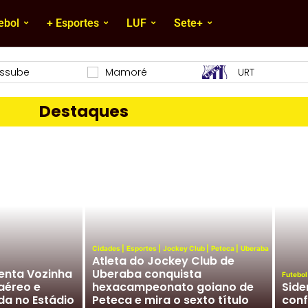
ebol
+ Esportes
LUF
Sete+
Essube
Mamoré
URT
Destaques
Cidades
|
Esportes
|
Jockey Club
|
Peteca
|
Uberaba
Atleta do Jockey Club de
enta Vozinha
Uberaba conquista
Futebol
aéreo e
hexacampeonato goiano de
Side
da no Estádio
Peteca e mira o sexto título
conf