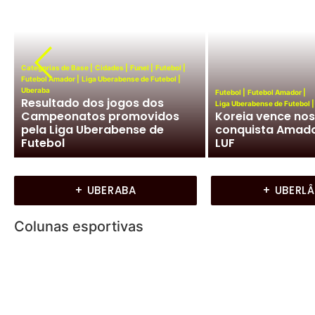
Categorias de Base
|
Cidades
|
Funel
|
Futebol
|
Futebol Amador
|
Liga Uberabense de Futebol
|
Uberaba
Futebol
|
Futebol Amador
|
Resultado dos jogos dos
Liga Uberabense de Futebol
|
Campeonatos promovidos
Koreia vence nos
pela Liga Uberabense de
conquista Amado
Futebol
LUF
+ UBERABA
+ UBERL
Colunas esportivas
Ligeirinho
Cidades
|
Colunas
|
Frente a Frente
|
Moura Miranda
|
Ubera
Frente A Frente com Moura Miranda
03/08/2026