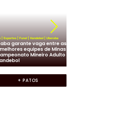
s
|
Esportes
|
Funel
|
Handebol
|
Uberaba
aba garante vaga entre as
Cidades
|
Uberaba
|
Uirapuru
 melhores equipes de Minas
Tem início neste sábado 
ampeonato Mineiro Adulto
Campeonato de Futebol 
andebol
Tabajaras do Uirapuru
+ PATOS
ba
iranda