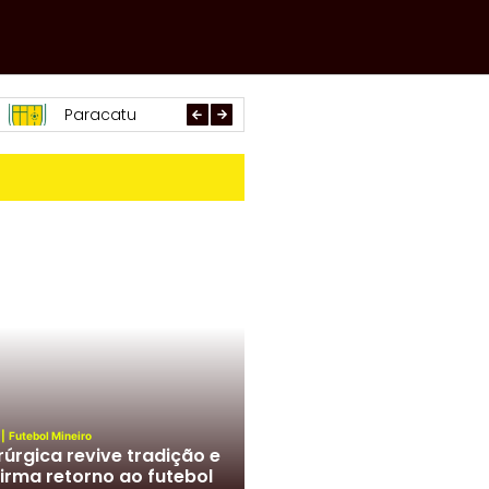
Paracatu
Arachá
Araxá
|
Futebol Mineiro
rúrgica revive tradição e
irma retorno ao futebol