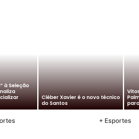
m” à Seleção
inaliza
Vito
cializar
Cléber Xavier é o novo técnico
Pal
do Santos
para
ortes
+ Esportes
Uberaba garante vaga entre as
FU