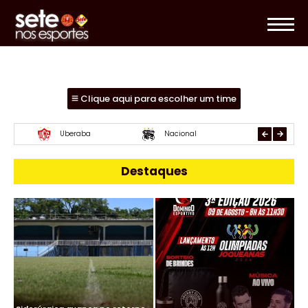
Clique aqui para escolher um time
Mamoré
URT
Paracatu
Destaques