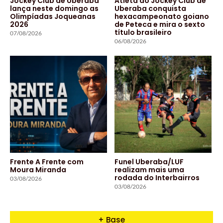
Jockey Club de Uberaba
Atleta do Jockey Club de
lança neste domingo as
Uberaba conquista
Olimpíadas Joqueanas
hexacampeonato goiano
2026
de Peteca e mira o sexto
título brasileiro
07/08/2026
06/08/2026
Frente A Frente com
Funel Uberaba/LUF
Moura Miranda
realizam mais uma
rodada do Interbairros
03/08/2026
03/08/2026
+ Base