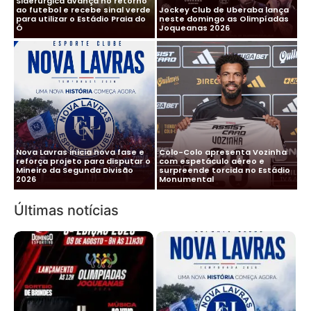
Siderúrgica avança no retorno
ao futebol e recebe sinal verde
Jockey Club de Uberaba lança
para utilizar o Estádio Praia do
neste domingo as Olimpíadas
Ó
Joqueanas 2026
Nova Lavras inicia nova fase e
Colo-Colo apresenta Vozinha
reforça projeto para disputar o
com espetáculo aéreo e
Mineiro da Segunda Divisão
surpreende torcida no Estádio
2026
Monumental
Últimas notícias