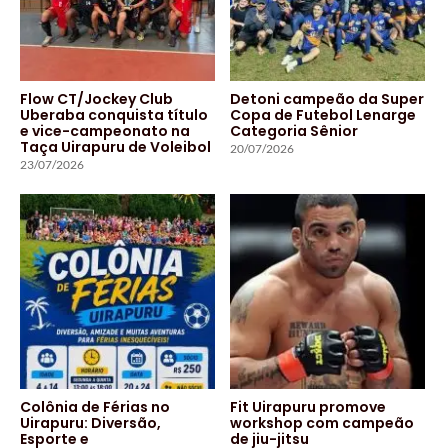
Flow CT/Jockey Club
Detoni campeão da Super
Uberaba conquista título
Copa de Futebol Lenarge
e vice-campeonato na
Categoria Sênior
Taça Uirapuru de Voleibol
20/07/2026
23/07/2026
Colônia de Férias no
Fit Uirapuru promove
Uirapuru: Diversão,
workshop com campeão
Esporte e
de jiu-jitsu