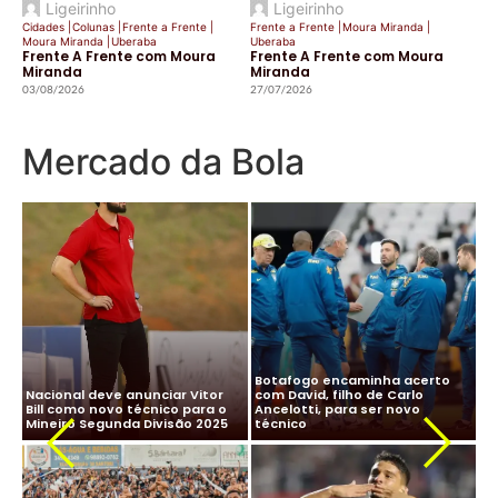
Ligeirinho
Ligeirinho
Cidades
|
Colunas
|
Frente a Frente
|
Frente a Frente
|
Moura Miranda
|
Moura Miranda
|
Uberaba
Uberaba
Frente A Frente com Moura
Frente A Frente com Moura
Miranda
Miranda
03/08/2026
27/07/2026
Mercado da Bola
Neymar anuncia retorno ao
Sa
Marcelo no Santos? Clube abre
Santos após 12 anos: “O Bom
qu
negociações com jogador
Filho a Casa Retorna”
à 