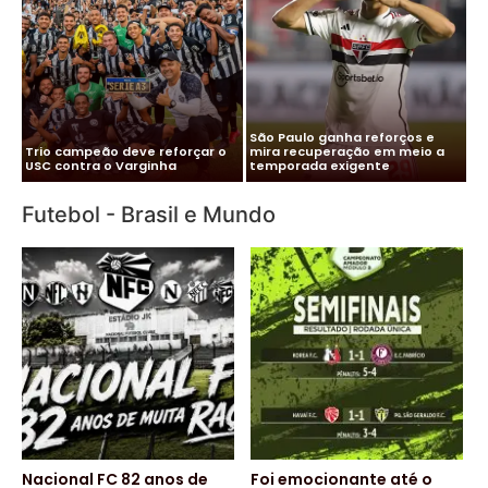
Mercado da Bola: Neymar,
e
Paulinho, Oscar e as principais
Neymar rescinde contrato com
contratações dos clubes
Al-Hilal e está próximo de
Sa
paulistas
retornar ao Santos
So
Futebol - Brasil e Mundo
Nacional FC 82 anos de
Foi emocionante até o