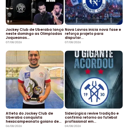
Jockey Club de Uberaba lança
Nova Lavras inicia nova fase e
neste domingo as Olimpíadas
reforça projeto para
Joqueanas…
disputar…
07/08/2026
07/08/2026
Atleta do Jockey Club de
Siderúrgica revive tradição e
Uberaba conquista
confirma retorno ao futebol
hexacampeonato goiano de…
profissional em…
06/08/2026
04/08/2026