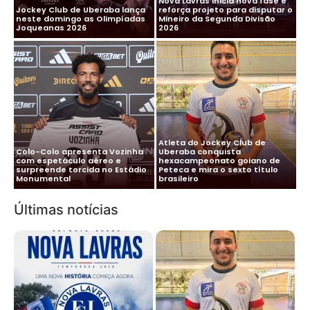
Nova Lavras inicia nova fase e
Jockey Club de Uberaba lança
reforça projeto para disputar o
neste domingo as Olimpíadas
Mineiro da Segunda Divisão
Joqueanas 2026
2026
Atleta do Jockey Club de
Colo-Colo apresenta Vozinha
Uberaba conquista
com espetáculo aéreo e
hexacampeonato goiano de
surpreende torcida no Estádio
Peteca e mira o sexto título
Monumental
brasileiro
Últimas notícias