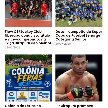
Flow CT/Jockey Club
Detoni campeão da Super
Uberaba conquista título
Copa de Futebol Lenarge
e vice-campeonato na
Categoria Sênior
Taça Uirapuru de Voleibol
20/07/2026
23/07/2026
Colônia de Férias no
Fit Uirapuru promove