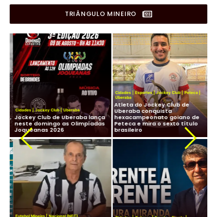
TRIÂNGULO MINEIRO
Cidades
|
Esportes
|
Jockey Club
|
Peteca
|
Uberaba
Atleta do Jockey Club de
Cid
Uberaba conquista
Cidades
|
Jockey Club
|
Uberaba
Lig
os,
Jockey Club de Uberaba lança
hexacampeonato goiano de
Fu
neste domingo as Olimpíadas
Peteca e mira o sexto título
ma
Joqueanas 2026
brasileiro
In
Fut
Futebol Mineiro
|
Nacional (NFC)
Lig