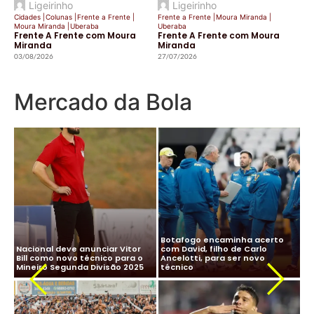
Ligeirinho
Ligeirinho
Cidades
|
Colunas
|
Frente a Frente
|
Frente a Frente
|
Moura Miranda
|
Moura Miranda
|
Uberaba
Uberaba
Frente A Frente com Moura
Frente A Frente com Moura
Miranda
Miranda
03/08/2026
27/07/2026
Mercado da Bola
CBF desiste de Ancelotti:
Ancelotti diz “sim” à Seleção
salário milionário na Arábia e
Brasileira e CBF finaliza
impasse com Real Madrid
detalhes para oficializar
Ma
travam negociação
acordo
ne