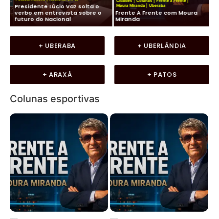
Cidades
|
Colunas
|
Frente a Frente
|
Presidente Lúcio Vaz solta o
Ko
Moura Miranda
|
Uberaba
de
verbo em entrevista sobre o
Frente A Frente com Moura
co
futuro do Nacional
Miranda
LU
+ UBERABA
+ UBERLÂNDIA
+ ARAXÁ
+ PATOS
Colunas esportivas