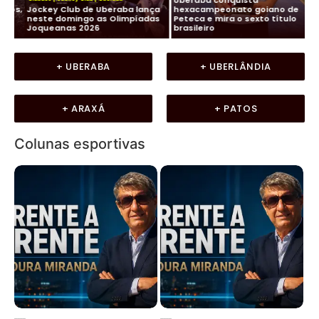
os,
Jockey Club de Uberaba lança
hexacampeonato goiano de
Fu
neste domingo as Olimpíadas
Peteca e mira o sexto título
ma
Joqueanas 2026
brasileiro
In
+ UBERABA
+ UBERLÂNDIA
+ ARAXÁ
+ PATOS
Colunas esportivas