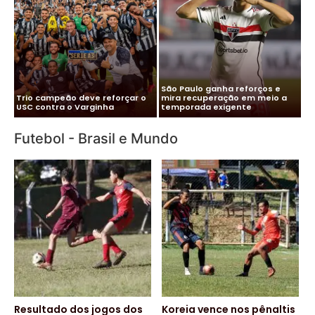
Me
Vitor Roque chega ao Brasil e
Pa
Cléber Xavier é o novo técnico
Palmeiras monta esquema
co
do Santos
para evitar exposição
pa
Futebol - Brasil e Mundo
Resultado dos jogos dos
Koreia vence nos pênaltis