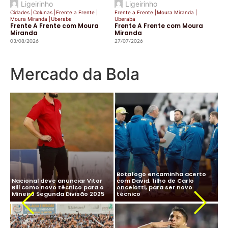
Ligeirinho
Ligeirinho
Cidades
|
Colunas
|
Frente a Frente
|
Frente a Frente
|
Moura Miranda
|
Moura Miranda
|
Uberaba
Uberaba
Frente A Frente com Moura
Frente A Frente com Moura
Miranda
Miranda
03/08/2026
27/07/2026
Mercado da Bola
CBF desiste de Ancelotti:
Ancelotti diz “sim” à Seleção
salário milionário na Arábia e
Brasileira e CBF finaliza
impasse com Real Madrid
detalhes para oficializar
Ma
travam negociação
acordo
ne