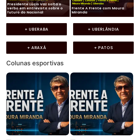
Cidades
|
Colunas
|
Frente a Frente
|
Presidente Lúcio Vaz solta o
Ko
Moura Miranda
|
Uberaba
de
verbo em entrevista sobre o
Frente A Frente com Moura
co
futuro do Nacional
Miranda
LU
+ UBERABA
+ UBERLÂNDIA
+ ARAXÁ
+ PATOS
Colunas esportivas