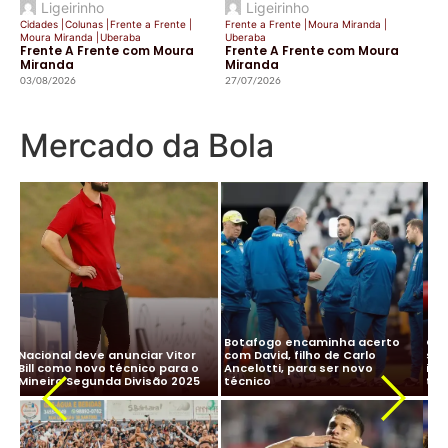
Ligeirinho
Ligeirinho
Cidades
|
Colunas
|
Frente a Frente
|
Frente a Frente
|
Moura Miranda
|
Moura Miranda
|
Uberaba
Uberaba
Frente A Frente com Moura
Frente A Frente com Moura
Miranda
Miranda
03/08/2026
27/07/2026
Mercado da Bola
CBF desiste de Ancelotti:
Ancelotti diz “sim” à Seleção
salário milionário na Arábia e
Brasileira e CBF finaliza
impasse com Real Madrid
detalhes para oficializar
Ma
travam negociação
acordo
ne