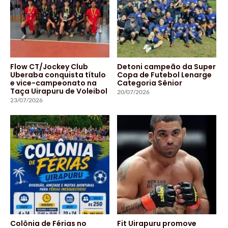
Flow CT/Jockey Club
Detoni campeão da Super
Uberaba conquista título
Copa de Futebol Lenarge
e vice-campeonato na
Categoria Sênior
Taça Uirapuru de Voleibol
20/07/2026
23/07/2026
Colônia de Férias no
Fit Uirapuru promove