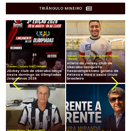
TRIÂNGULO MINEIRO
Cidades
|
Esportes
|
Jockey Club
|
Peteca
|
Uberaba
Atleta do Jockey Club de
Cid
Uberaba conquista
Cidades
|
Jockey Club
|
Uberaba
Lig
os,
Jockey Club de Uberaba lança
hexacampeonato goiano de
Fu
neste domingo as Olimpíadas
Peteca e mira o sexto título
ma
Joqueanas 2026
brasileiro
In
Fut
Futebol Mineiro
|
Nacional (NFC)
Lig