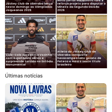
Nova Lavras inicia nova fase e
Jockey Club de Uberaba lança
reforça projeto para disputar o
neste domingo as Olimpíadas
Mineiro da Segunda Divisão
Joqueanas 2026
2026
Atleta do Jockey Club de
Colo-Colo apresenta Vozinha
Uberaba conquista
com espetáculo aéreo e
hexacampeonato goiano de
surpreende torcida no Estádio
Peteca e mira o sexto título
Monumental
brasileiro
Últimas notícias