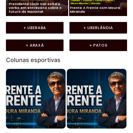
Cidades
|
Colunas
|
Frente a Frente
|
Presidente Lúcio Vaz solta o
Ko
Moura Miranda
|
Uberaba
de
verbo em entrevista sobre o
Frente A Frente com Moura
co
futuro do Nacional
Miranda
LU
+ UBERABA
+ UBERLÂNDIA
+ ARAXÁ
+ PATOS
Colunas esportivas