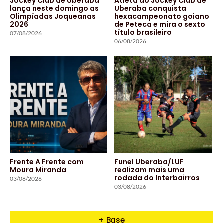
Jockey Club de Uberaba
Atleta do Jockey Club de
lança neste domingo as
Uberaba conquista
Olimpíadas Joqueanas
hexacampeonato goiano
2026
de Peteca e mira o sexto
título brasileiro
07/08/2026
06/08/2026
Frente A Frente com
Funel Uberaba/LUF
Moura Miranda
realizam mais uma
rodada do Interbairros
03/08/2026
03/08/2026
+ Base