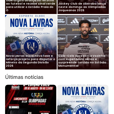
Siderúrgica avança no retorno
ao futebol e recebe sinal verde
Jockey Club de Uberaba lança
para utilizar o Estádio Praia do
neste domingo as Olimpíadas
Ó
Joqueanas 2026
Nova Lavras inicia nova fase e
Colo-Colo apresenta Vozinha
reforça projeto para disputar o
com espetáculo aéreo e
Mineiro da Segunda Divisão
surpreende torcida no Estádio
2026
Monumental
Últimas notícias