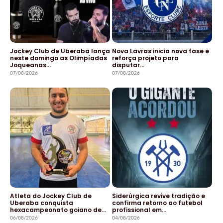
Jockey Club de Uberaba lança
Nova Lavras inicia nova fase e
neste domingo as Olimpíadas
reforça projeto para
Joqueanas…
disputar…
07/08/2026
07/08/2026
Atleta do Jockey Club de
Siderúrgica revive tradição e
Uberaba conquista
confirma retorno ao futebol
hexacampeonato goiano de…
profissional em…
06/08/2026
04/08/2026