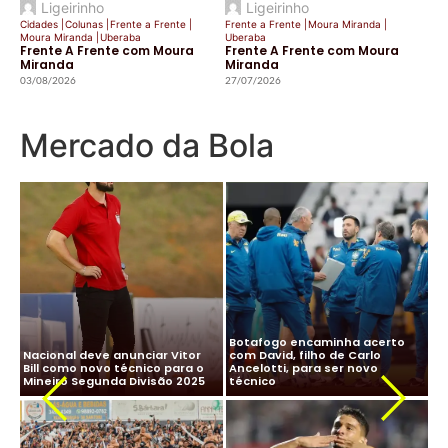
Ligeirinho
Ligeirinho
Cidades
|
Colunas
|
Frente a Frente
|
Frente a Frente
|
Moura Miranda
|
Moura Miranda
|
Uberaba
Uberaba
Frente A Frente com Moura
Frente A Frente com Moura
Miranda
Miranda
03/08/2026
27/07/2026
Mercado da Bola
CBF desiste de Ancelotti:
Ancelotti diz “sim” à Seleção
salário milionário na Arábia e
Brasileira e CBF finaliza
impasse com Real Madrid
detalhes para oficializar
Ma
travam negociação
acordo
ne