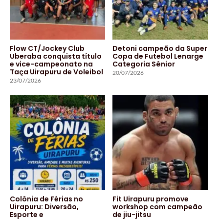
Flow CT/Jockey Club
Detoni campeão da Super
Uberaba conquista título
Copa de Futebol Lenarge
e vice-campeonato na
Categoria Sênior
Taça Uirapuru de Voleibol
20/07/2026
23/07/2026
Colônia de Férias no
Fit Uirapuru promove
Uirapuru: Diversão,
workshop com campeão
Esporte e
de jiu-jitsu