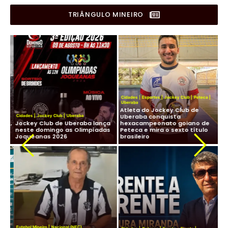
TRIÂNGULO MINEIRO
Cidades
|
Esportes
|
Jockey Club
|
Peteca
|
Uberaba
Atleta do Jockey Club de
Cid
Uberaba conquista
Cidades
|
Jockey Club
|
Uberaba
Lig
os,
Jockey Club de Uberaba lança
hexacampeonato goiano de
Fu
neste domingo as Olimpíadas
Peteca e mira o sexto título
ma
Joqueanas 2026
brasileiro
In
Fut
Futebol Mineiro
|
Nacional (NFC)
Lig