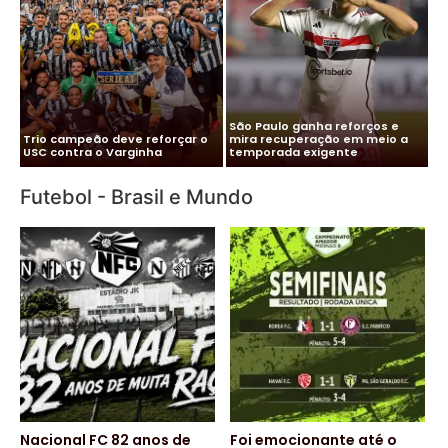
Me
Vitor Roque chega ao Brasil e
Pa
Cléber Xavier é o novo técnico
Palmeiras monta esquema
co
do Santos
para evitar exposição
pa
Futebol - Brasil e Mundo
Nacional FC 82 anos de
Foi emocionante até o