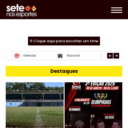
Clique aqui para escolher um time
Essube
Mamoré
URT
Destaques