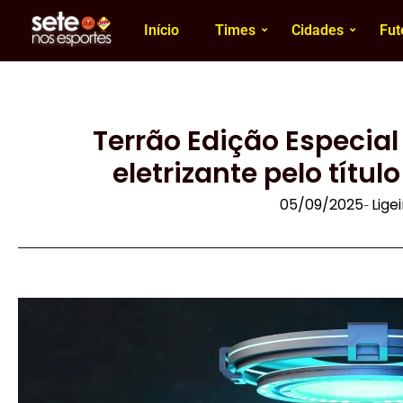
Início
Times
Cidades
Fut
Terrão Edição Especia
eletrizante pelo títu
05/09/2025
Lige
-