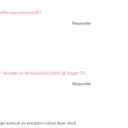
profile/lauramoreno287
Responder
p/~akanbe/yu-betsu/joyful/joyful.cgi?page=70
Responder
igo acessar eu encontro coisas boas Você