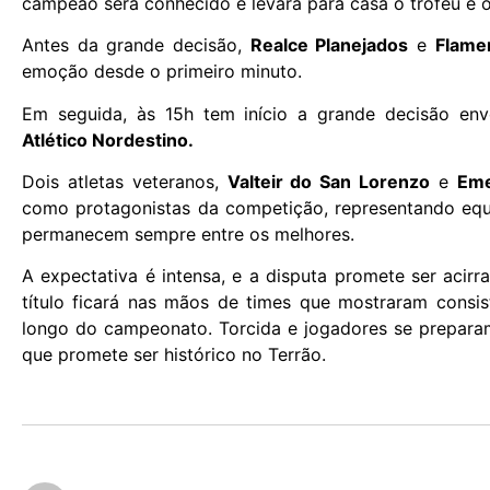
campeão será conhecido e levará para casa o troféu e o
Antes da grande decisão,
Realce Planejados
e
Flam
emoção desde o primeiro minuto.
Em seguida, às 15h tem início a grande decisão en
Atlético Nordestino.
Dois atletas veteranos,
Valteir do San Lorenzo
e
Eme
como protagonistas da competição, representando equi
permanecem sempre entre os melhores.
A expectativa é intensa, e a disputa promete ser aci
título ficará nas mãos de times que mostraram consist
longo do campeonato. Torcida e jogadores se prepar
que promete ser histórico no Terrão.