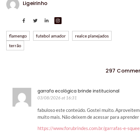
Ligeirinho
flamengo
futebol amador
realce planejados
terrão
297 Commen
garrafa ecológica brinde institucional
03/08/2026 at 16:31
fabuloso este conteúdo. Gostei muito. Aproveitem
muito mais. Não deixem de acessar para aprender 
https://www.forubrindes.com.br/garrafas-e-squee