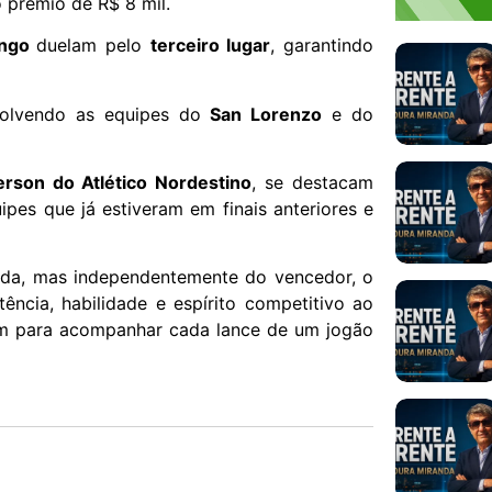
 prêmio de R$ 8 mil.
engo
duelam pelo
terceiro lugar
, garantindo
volvendo as equipes do
San Lorenzo
e do
rson do Atlético Nordestino
, se destacam
pes que já estiveram em finais anteriores e
rrada, mas independentemente do vencedor, o
ência, habilidade e espírito competitivo ao
am para acompanhar cada lance de um jogão