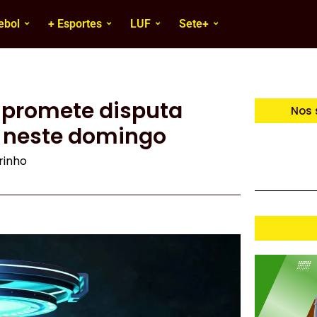
ebol
+ Esportes
LUF
Sete+
l promete disputa
Nos 
lo neste domingo
irinho