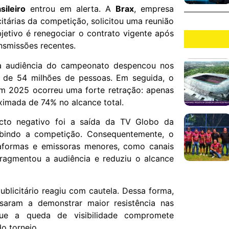
ileiro
entrou em alerta. A
Brax
, empresa
itárias da competição, solicitou uma reunião
bjetivo é renegociar o contrato vigente após
ansmissões recentes.
a audiência do campeonato despencou nos
 de 54 milhões de pessoas. Em seguida, o
m 2025 ocorreu uma forte retração: apenas
imada de 74% no alcance total.
acto negativo foi a saída da TV Globo da
ibindo a competição. Consequentemente, o
taformas e emissoras menores, como canais
 fragmentou a audiência e reduziu o alcance
blicitário reagiu com cautela. Dessa forma,
saram a demonstrar maior resistência nas
que a queda de visibilidade compromete
o torneio.