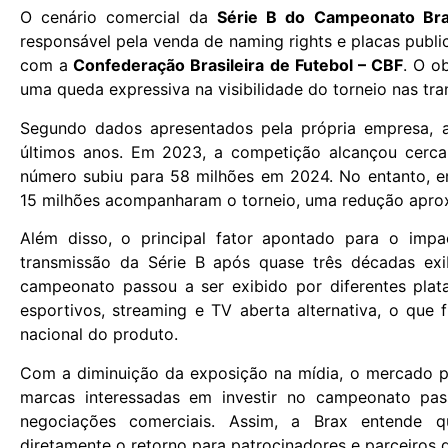
O cenário comercial da
Série B do Campeonato Bras
responsável pela venda de naming rights e placas public
com a
Confederação Brasileira de Futebol – CBF
. O o
uma queda expressiva na visibilidade do torneio nas tr
Segundo dados apresentados pela própria empresa, 
últimos anos. Em 2023, a competição alcançou cerca
número subiu para 58 milhões em 2024. No entanto, e
15 milhões acompanharam o torneio, uma redução aprox
Além disso, o principal fator apontado para o imp
transmissão da Série B após quase três décadas ex
campeonato passou a ser exibido por diferentes pla
esportivos, streaming e TV aberta alternativa, o que
nacional do produto.
Com a diminuição da exposição na mídia, o mercado pu
marcas interessadas em investir no campeonato pas
negociações comerciais. Assim, a Brax entende 
diretamente o retorno para patrocinadores e parceiros d