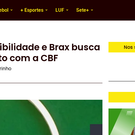
ebol
+ Esportes
LUF
Sete+
sibilidade e Brax busca
Nos 
to com a CBF
irinho