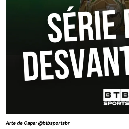
Arte de Capa: @btbsportsbr