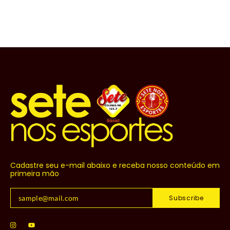
Cadastre seu e-mail abaixo e receba nosso conteúdo em
primeira mão
Subscribe