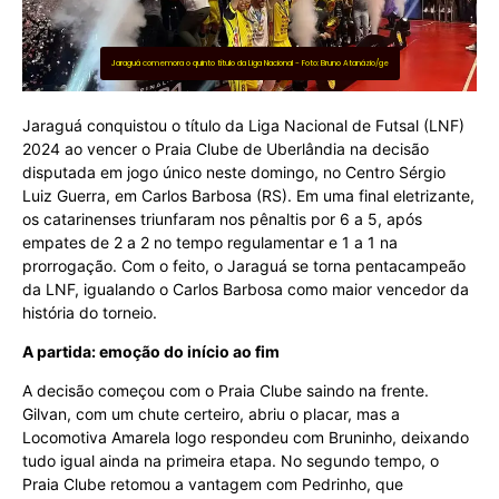
Jaraguá comemora o quinto título da Liga Nacional - Foto: Bruno Atanázio/ge
Jaraguá conquistou o título da Liga Nacional de Futsal (LNF)
2024 ao vencer o Praia Clube de Uberlândia na decisão
disputada em jogo único neste domingo, no Centro Sérgio
Luiz Guerra, em Carlos Barbosa (RS). Em uma final eletrizante,
os catarinenses triunfaram nos pênaltis por 6 a 5, após
empates de 2 a 2 no tempo regulamentar e 1 a 1 na
prorrogação. Com o feito, o Jaraguá se torna pentacampeão
da LNF, igualando o Carlos Barbosa como maior vencedor da
história do torneio.
A partida: emoção do início ao fim
A decisão começou com o Praia Clube saindo na frente.
Gilvan, com um chute certeiro, abriu o placar, mas a
Locomotiva Amarela logo respondeu com Bruninho, deixando
tudo igual ainda na primeira etapa. No segundo tempo, o
Praia Clube retomou a vantagem com Pedrinho, que