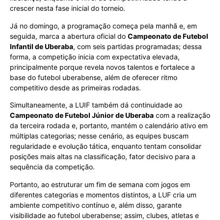
crescer nesta fase inicial do torneio.
Já no domingo, a programação começa pela manhã e, em
seguida, marca a abertura oficial do
Campeonato de Futebol
Infantil de Uberaba
, com seis partidas programadas; dessa
forma, a competição inicia com expectativa elevada,
principalmente porque revela novos talentos e fortalece a
base do futebol uberabense, além de oferecer ritmo
competitivo desde as primeiras rodadas.
Simultaneamente, a LUIF também dá continuidade ao
Campeonato de Futebol Júnior de Uberaba
com a realização
da terceira rodada e, portanto, mantém o calendário ativo em
múltiplas categorias; nesse cenário, as equipes buscam
regularidade e evolução tática, enquanto tentam consolidar
posições mais altas na classificação, fator decisivo para a
sequência da competição.
Portanto, ao estruturar um fim de semana com jogos em
diferentes categorias e momentos distintos, a LUF cria um
ambiente competitivo contínuo e, além disso, garante
visibilidade ao futebol uberabense; assim, clubes, atletas e