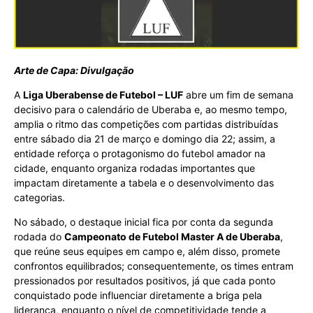
Arte de Capa: Divulgação
A
Liga Uberabense de Futebol – LUF
abre um fim de semana
decisivo para o calendário de Uberaba e, ao mesmo tempo,
amplia o ritmo das competições com partidas distribuídas
entre sábado dia 21 de março e domingo dia 22; assim, a
entidade reforça o protagonismo do futebol amador na
cidade, enquanto organiza rodadas importantes que
impactam diretamente a tabela e o desenvolvimento das
categorias.
No sábado, o destaque inicial fica por conta da segunda
rodada do
Campeonato de Futebol Master A de Uberaba
,
que reúne seus equipes em campo e, além disso, promete
confrontos equilibrados; consequentemente, os times entram
pressionados por resultados positivos, já que cada ponto
conquistado pode influenciar diretamente a briga pela
liderança, enquanto o nível de competitividade tende a