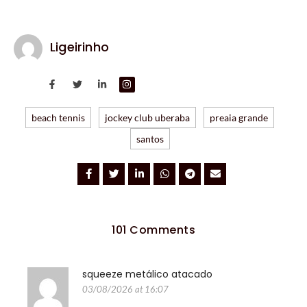
Ligeirinho
beach tennis
jockey club uberaba
preaia grande
santos
101 Comments
squeeze metálico atacado
03/08/2026 at 16:07