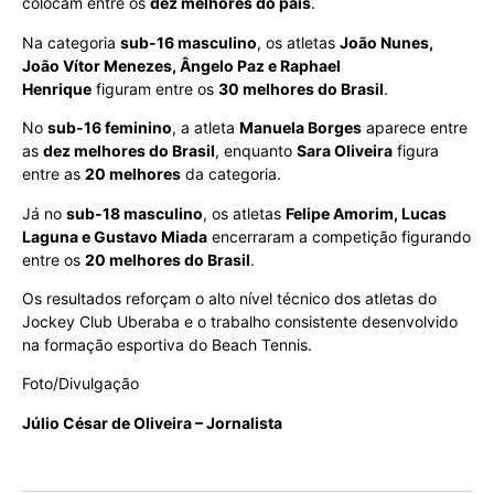
colocam entre os
dez melhores do país
.
Na categoria
sub-16 masculino
, os atletas
João Nunes,
João Vítor Menezes, Ângelo Paz e Raphael
Henrique
figuram entre os
30 melhores do Brasil
.
No
sub-16 feminino
, a atleta
Manuela Borges
aparece entre
as
dez melhores do Brasil
, enquanto
Sara Oliveira
figura
entre as
20 melhores
da categoria.
Já no
sub-18 masculino
, os atletas
Felipe Amorim, Lucas
Laguna e Gustavo Miada
encerraram a competição figurando
entre os
20 melhores do Brasil
.
Os resultados reforçam o alto nível técnico dos atletas do
Jockey Club Uberaba e o trabalho consistente desenvolvido
na formação esportiva do Beach Tennis.
Foto/Divulgação
Júlio César de Oliveira – Jornalista