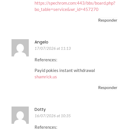
https://spechrom.com:443/bbs/board.php?
bo_table=service&wr_id=457270
Responder
Angelo
17/07/2026 at 11:13
References:
Payid pokies instant withdrawal
shamrick.us
Responder
Dotty
16/07/2026 at 10:35
References: