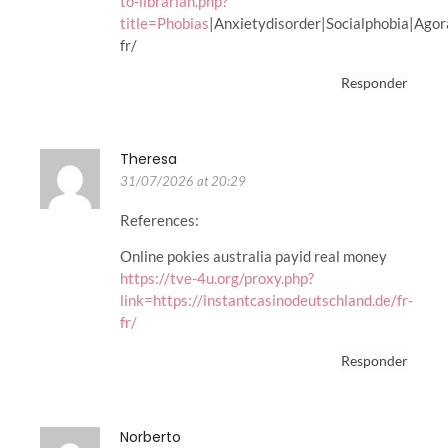
to-librarian.php?
title=Phobias
|Anxietydisorder|Socialphobia|Agor
fr/
Responder
Theresa
31/07/2026 at 20:29
References:
Online pokies australia payid real money
https://tve-4u.org/proxy.php?
link=https://instantcasinodeutschland.de/fr-
fr/
Responder
Norberto