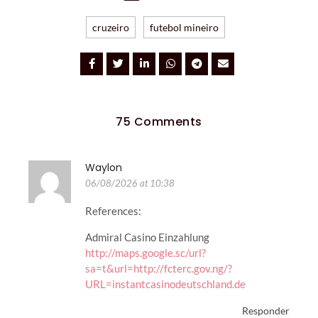
cruzeiro
futebol mineiro
75 Comments
Waylon
06/08/2026 at 10:38
References:
Admiral Casino Einzahlung
http://maps.google.sc/url?
sa=t&url=http://fcterc.gov.ng/?
URL=instantcasinodeutschland.de
Responder