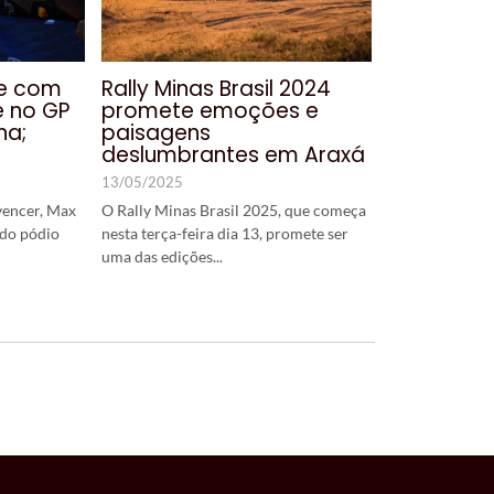
e com
Rally Minas Brasil 2024
e no GP
promete emoções e
na;
paisagens
deslumbrantes em Araxá
13/05/2025
vencer, Max
O Rally Minas Brasil 2025, que começa
 do pódio
nesta terça-feira dia 13, promete ser
uma das edições...