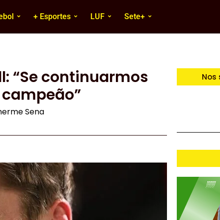
ebol
+ Esportes
LUF
Sete+
ll: “Se continuarmos
Nos 
i campeão”
lherme Sena