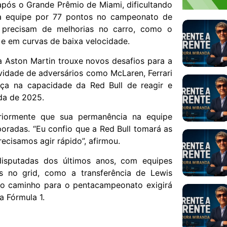
após o Grande Prêmio de Miami, dificultando
 a equipe por 77 pontos no campeonato de
e precisam de melhorias no carro, como o
e em curvas de baixa velocidade.
a Aston Martin trouxe novos desafios para a
vidade de adversários como McLaren, Ferrari
nça na capacidade da Red Bull de reagir e
da de 2025.
riormente que sua permanência na equipe
radas. “Eu confio que a Red Bull tomará as
ecisamos agir rápido”, afirmou.
sputadas dos últimos anos, com equipes
as no grid, como a transferência de Lewis
l, o caminho para o pentacampeonato exigirá
a Fórmula 1.