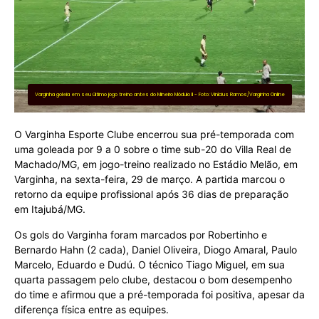
Varginha goleia em seu último jogo treino antes do Mineiro Módulo II - Foto: Vinícius Ramos/Varginha Online
O Varginha Esporte Clube encerrou sua pré-temporada com
uma goleada por 9 a 0 sobre o time sub-20 do Villa Real de
Machado/MG, em jogo-treino realizado no Estádio Melão, em
Varginha, na sexta-feira, 29 de março. A partida marcou o
retorno da equipe profissional após 36 dias de preparação
em Itajubá/MG.
Os gols do Varginha foram marcados por Robertinho e
Bernardo Hahn (2 cada), Daniel Oliveira, Diogo Amaral, Paulo
Marcelo, Eduardo e Dudú. O técnico Tiago Miguel, em sua
quarta passagem pelo clube, destacou o bom desempenho
do time e afirmou que a pré-temporada foi positiva, apesar da
diferença física entre as equipes.