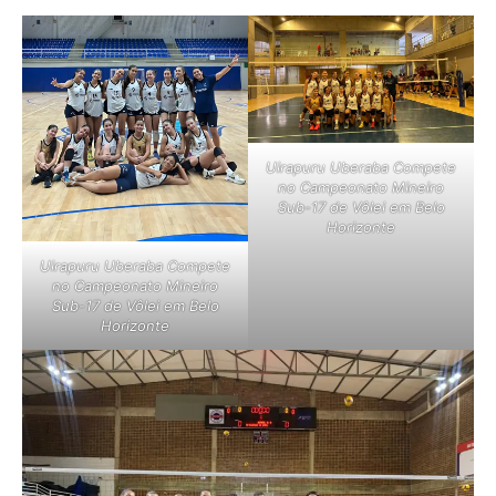
Uirapuru Uberaba Compete
no Campeonato Mineiro
Sub-17 de Vôlei em Belo
Horizonte
Uirapuru Uberaba Compete
no Campeonato Mineiro
Sub-17 de Vôlei em Belo
Horizonte