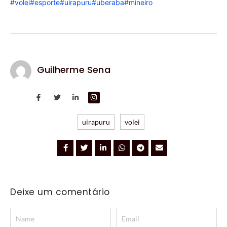
#volei
#esporte
#uirapuru
#uberaba
#mineiro
Guilherme Sena
uirapuru
volei
Deixe um comentário