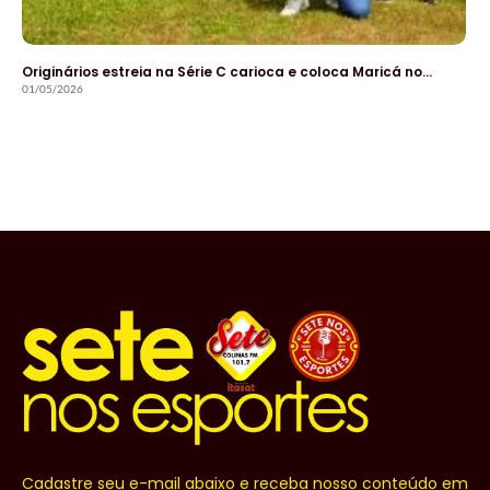
Originários estreia na Série C carioca e coloca Maricá no…
01/05/2026
Cadastre seu e-mail abaixo e receba nosso conteúdo em