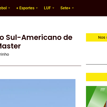
ebol
+ Esportes
LUF
Sete+
o Sul-Americano de
Nos 
Master
irinho