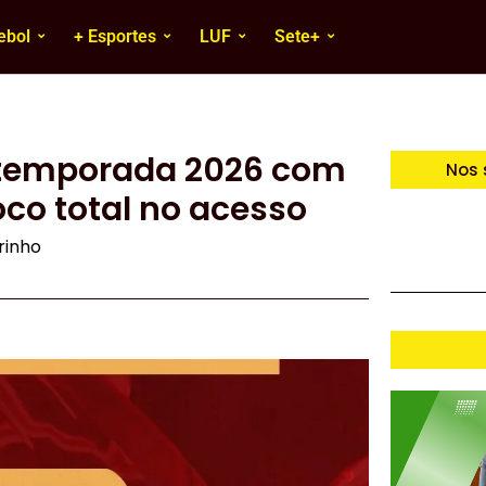
ebol
+ Esportes
LUF
Sete+
a temporada 2026 com
Nos 
oco total no acesso
irinho