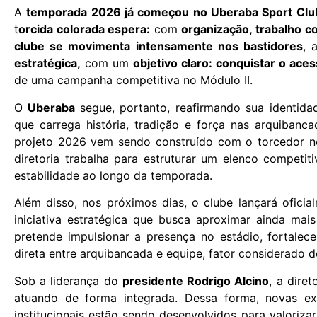
A
temporada 2026 já começou no Uberaba Sport Clu
t
orcida colorada espera:
com
organização, trabalho c
clube se movimenta intensamente nos bastidores
, 
estratégica,
com um
objetivo claro: conquistar o ace
de uma campanha competitiva no Módulo II.
O
Uberaba
segue, portanto, reafirmando sua identida
que carrega história, tradição e força nas arquiban
projeto 2026 vem sendo construído com o torcedor n
diretoria trabalha para estruturar um elenco competiti
estabilidade ao longo da temporada.
Além disso, nos próximos dias, o clube lançará ofici
iniciativa estratégica que busca aproximar ainda mai
pretende impulsionar a presença no estádio, fortal
direta entre arquibancada e equipe, fator considerado
Sob a liderança do
presidente Rodrigo Alcino
, a dire
atuando de forma integrada. Dessa forma, novas exp
institucionais estão sendo desenvolvidos para valoriz