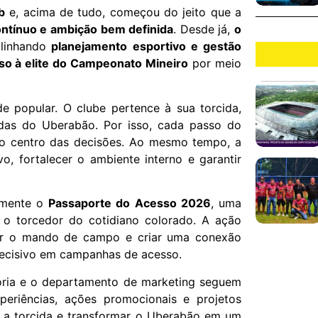
b
e, acima de tudo, começou do jeito que a
ontínuo e ambição bem definida
. Desde já,
o
alinhando
planejamento esportivo e gestão
sso à elite do Campeonato Mineiro
por meio
de popular. O clube pertence à sua torcida,
cadas do Uberabão. Por isso, cada passo do
o centro das decisões. Ao mesmo tempo, a
vo, fortalecer o ambiente interno e garantir
almente o
Passaporte do Acesso 2026
, uma
s o torcedor do cotidiano colorado. A ação
ecer o mando de campo e criar uma conexão
 decisivo em campanhas de acesso.
toria e o departamento de marketing seguem
eriências, ações promocionais e projetos
ar a torcida e transformar o Uberabão em um