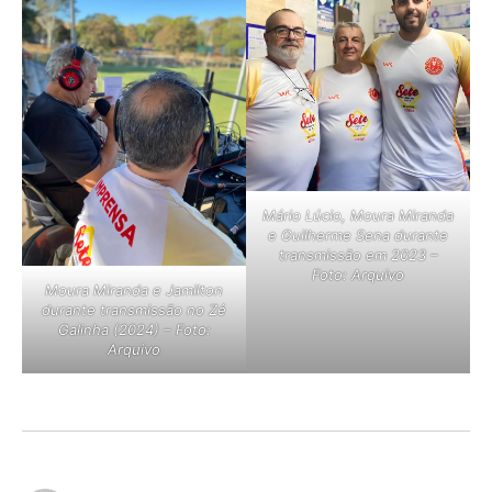
Mário Lúcio, Moura Miranda
e Guilherme Sena durante
transmissão em 2023 –
Foto: Arquivo
Moura Miranda e Jamilton
durante transmissão no Zé
Galinha (2024) – Foto:
Arquivo