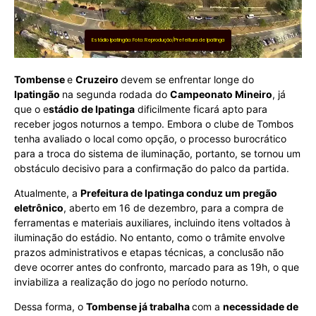
Estádio Ipatingão: Foto: Reprodução/Prefeitura de Ipatinga
Tombense
e
Cruzeiro
devem se enfrentar longe do
Ipatingão
na segunda rodada do
Campeonato Mineiro
, já
que o e
stádio de Ipatinga
dificilmente ficará apto para
receber jogos noturnos a tempo. Embora o clube de Tombos
tenha avaliado o local como opção, o processo burocrático
para a troca do sistema de iluminação, portanto, se tornou um
obstáculo decisivo para a confirmação do palco da partida.
Atualmente, a
Prefeitura de Ipatinga conduz um pregão
eletrônico
, aberto em 16 de dezembro, para a compra de
ferramentas e materiais auxiliares, incluindo itens voltados à
iluminação do estádio. No entanto, como o trâmite envolve
prazos administrativos e etapas técnicas, a conclusão não
deve ocorrer antes do confronto, marcado para as 19h, o que
inviabiliza a realização do jogo no período noturno.
Dessa forma, o
Tombense já trabalha
com a
necessidade de