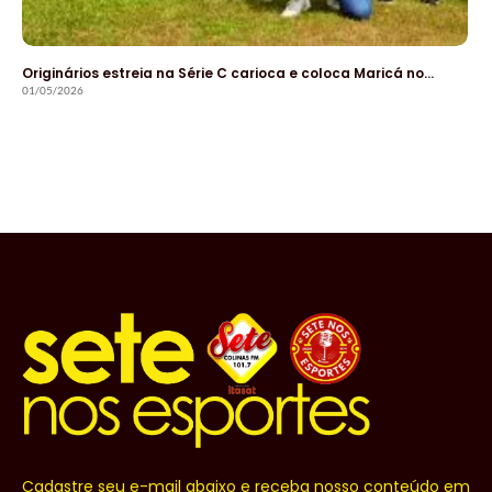
Originários estreia na Série C carioca e coloca Maricá no…
01/05/2026
Cadastre seu e-mail abaixo e receba nosso conteúdo em